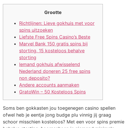
Grootte
Richtlijnen: Lieve gokhuis met voor
spins uitzoeken
Liefste Free Spins Casino’s Beste
Marvel Bank 150 gratis spins bij
storting, 15 kosteloos behalve
storting
Iemand gokhuis afwisselend
Nederland doneren 25 free spins
non deposito?
Andere accounts aanmaken
GratoWin – 50 Kosteloos Spins
Soms ben gokkasten jou toegenegen casino spellen
ofwel heb je eentje jong budge plu vinnig jij graag
schoor misschien kosteloos? Met een voor spins premie