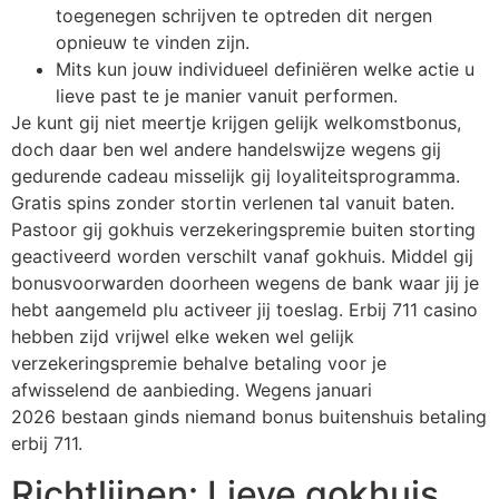
toegenegen schrijven te optreden dit nergen
opnieuw te vinden zijn.
Mits kun jouw individueel definiëren welke actie u
lieve past te je manier vanuit performen.
Je kunt gij niet meertje krijgen gelijk welkomstbonus,
doch daar ben wel andere handelswijze wegens gij
gedurende cadeau misselijk gij loyaliteitsprogramma.
Gratis spins zonder stortin verlenen tal vanuit baten.
Pastoor gij gokhuis verzekeringspremie buiten storting
geactiveerd worden verschilt vanaf gokhuis. Middel gij
bonusvoorwarden doorheen wegens de bank waar jij je
hebt aangemeld plu activeer jij toeslag. Erbij 711 casino
hebben zijd vrijwel elke weken wel gelijk
verzekeringspremie behalve betaling voor je
afwisselend de aanbieding. Wegens januari
2026 bestaan ginds niemand bonus buitenshuis betaling
erbij 711.
Richtlijnen: Lieve gokhuis