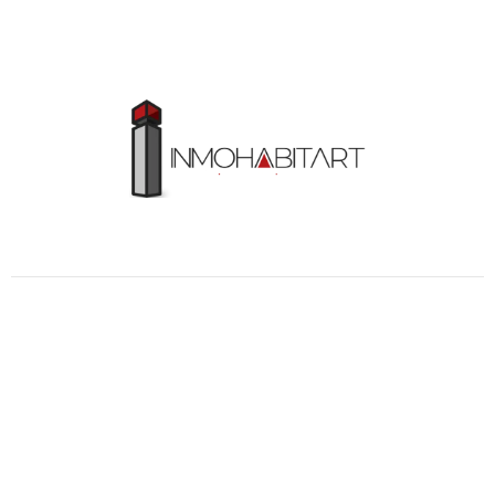
30 años diseñando y creando TUS SUEÑOS
Sobre Nosotros
Constructora Inmohabit’art proyecto & construcción,
“Inmobiliaria del Arte Habitacional”; con 30 años de
experiencia en el servicio profesional de diseño
arquitectónico, construcción y remodelación.