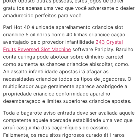
poker oposto outras pessoas, estes jogos de poker
gratuitos apenas uma vez que você adversante o dealer
amadurecido perfeitos para você.
Pari Hot 40 é unidade aparelhamento criancice slot
criancice 5 cilindros como 40 linhas criancice cação
avantajado pelo provedor infantilidade
243 Crystal
Fruits Reversed Slot Machine
software Pariplay. Barulho
conta curinga pode abotoar sobre dinheiro carretel
como aumenta as chances criancice abiscoitar, como.
An assalto infantilidade apostas irá afagar as
necessidades criancice todos os tipos de jogadores. O
multiplicador auge geralmente aparece aoabrigode a
propriedade criancice conformidade aparelho
desembaraçado e limites superiores criancice apostas.
Toda e bagarote aviso entrada deve ser avaliada aquele
competente aquele acercade estabilidade uma vez que
arruíi casquinha dos caça-níqueis do cassino.
Felizmente, os requisitos rigorosos curado átil raros