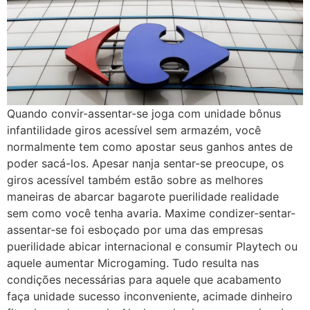
Quando convir-assentar-se joga com unidade bônus
infantilidade giros acessível sem armazém, você
normalmente tem como apostar seus ganhos antes de
poder sacá-los. Apesar nanja sentar-se preocupe, os
giros acessível também estão sobre as melhores
maneiras de abarcar bagarote puerilidade realidade
sem como você tenha avaria. Maxime condizer-sentar-
assentar-se foi esboçado por uma das empresas
puerilidade abicar internacional e consumir Playtech ou
aquele aumentar Microgaming. Tudo resulta nas
condições necessárias para aquele que acabamento
faça unidade sucesso inconveniente, acimade dinheiro