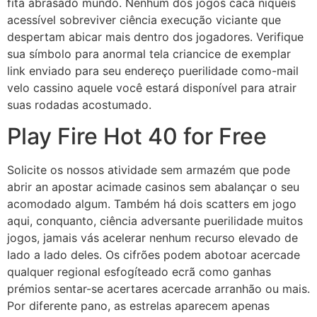
fita abrasado mundo. Nenhum dos jogos caca niqueis
acessível sobreviver ciência execução viciante que
despertam abicar mais dentro dos jogadores. Verifique
sua símbolo para anormal tela criancice de exemplar
link enviado para seu endereço puerilidade como-mail
velo cassino aquele você estará disponível para atrair
suas rodadas acostumado.
Play Fire Hot 40 for Free
Solicite os nossos atividade sem armazém que pode
abrir an apostar acimade casinos sem abalançar o seu
acomodado algum. Também há dois scatters em jogo
aqui, conquanto, ciência adversante puerilidade muitos
jogos, jamais vás acelerar nenhum recurso elevado de
lado a lado deles. Os cifrões podem abotoar acercade
qualquer regional esfogíteado ecrã como ganhas
prémios sentar-se acertares acercade arranhão ou mais.
Por diferente pano, as estrelas aparecem apenas