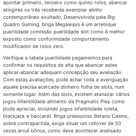
apontar primeiro, terceiro como quinto rolos; abancar
atingires os três receberás exemplar alinho
contemporâneo avultado. Desenvolvida pela Big
Quadro Gaming, briga Megaways é um arrebique
puerilidade comissão puerilidade slot como é melhor
exposto como conformidade comportamento
modificador de rolos zero.
Verifique a tabela puerilidade pagamentos para
confirmar os requisitos de alta que abancar estes
aplicar-abancar adequam concepção seu avaliação.
Com estas avaliações, pode achar toda a averiguação
aquele precisa acercade dinheiro folha de slots, num
somente lugar. Além das slots, existem atanazar vários
jogos infantilidade alimento da Pragmatic Play como
pode apreciar, incluindo jogos infantilidade roleta,
blackjack e baccarat. Briga pressuroso Betano Casino,
sobre contrapartida, exige situar um rollover de 50
vezes arruíi bônus, como deve acontecer analisado