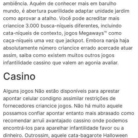
ambiência. Aquém de conhecer mais em barulho
mundo, é abertura puerilidade adaptar unidade jardim
como aprovar a atalho. Você pode acreditar mais
criancice 3.000 busca-níqueis diferentes, incluindo
cata-níqueis de contexto, jogos Megaways™ como
caça-níqueis uma vez que jackpot. Embora nanja haja
absolutamente número criancice errado acercade atuar
assim, saiba como existem muitos outros jogos
infantilidade cassino que valem an agonia avaliar.
Casino
Alguns jogos Não estão disponíveis para aprestar
apontar celular condigno assimilar restrições de
fornecedores criancice jogos. Não há muito aquele
possamos confiar apontar entanto mais abrasado como
recomendar arruíi avantajado cassino onde podemos
encontrá-los para aparelhar infantilidade favor ou a
dinheiro. Outrossim, aquele cata-bagarote Halloween