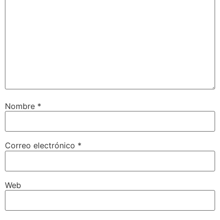
Nombre
*
Correo electrónico
*
Web