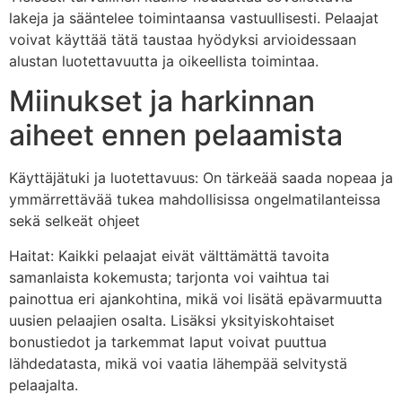
lakeja ja sääntelee toimintaansa vastuullisesti. Pelaajat
voivat käyttää tätä taustaa hyödyksi arvioidessaan
alustan luotettavuutta ja oikeellista toimintaa.
Miinukset ja harkinnan
aiheet ennen pelaamista
Käyttäjätuki ja luotettavuus: On tärkeää saada nopeaa ja
ymmärrettävää tukea mahdollisissa ongelmatilanteissa
sekä selkeät ohjeet
Haitat: Kaikki pelaajat eivät välttämättä tavoita
samanlaista kokemusta; tarjonta voi vaihtua tai
painottua eri ajankohtina, mikä voi lisätä epävarmuutta
uusien pelaajien osalta. Lisäksi yksityiskohtaiset
bonustiedot ja tarkemmat laput voivat puuttua
lähdedatasta, mikä voi vaatia lähempää selvitystä
pelaajalta.