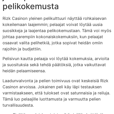
pelikokemusta
Rizk Casinon yleinen pelikulttuuri näyttää rohkaisevan
kokeilemaan laajemmin; pelaajat voivat löytää uusia
suosikkeja ja laajentaa pelikokemustaan. Tämä voi myös
johtaa parempiin kokonaiskokemuksiin, kun pelaajat
osaavat valita pelihetkiä, jotka sopivat heidän omiin
rajoihin ja budjettiin.
Pelisivun kautta pelaaja voi löytää kokemuksia, arvioita
ja suosituksia sekä tehdä päätöksiä, jotka vaikuttavat
heidän pelaamiseensa.
Laadunvalvonta ja pelien toimivuus ovat keskeisiä Rizk
Casinon arvoissa. Jokainen peli käy läpi testauksen
varmistaakseen, että tulokset ovat satunnaisia ja reiluja.
Tämä luo pelaajille luottamusta ja varmuutta pelien
turvallisuudesta.