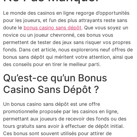
Le monde des casinos en ligne regorge d’opportunités
pour les joueurs, et l’un des plus attrayants reste sans
doute le
bonus casino sans dépôt
. Que vous soyez un
novice ou un joueur chevronné, ces bonus vous
permettent de tester des jeux sans risquer vos propres
fonds. Dans cet article, nous explorerons neuf offres de
bonus sans dépôt qui méritent votre attention, ainsi que
des conseils pour en tirer le meilleur parti.
Qu’est-ce qu’un Bonus
Casino Sans Dépôt ?
Un bonus casino sans dépôt est une offre
promotionnelle proposée par les casinos en ligne,
permettant aux joueurs de recevoir des fonds ou des
tours gratuits sans avoir à effectuer de dépôt initial.
Ces bonus sont souvent utilisés pour attirer de