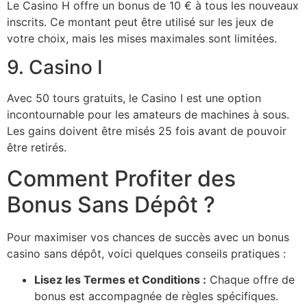
Le Casino H offre un bonus de 10 € à tous les nouveaux
inscrits. Ce montant peut être utilisé sur les jeux de
votre choix, mais les mises maximales sont limitées.
9. Casino I
Avec 50 tours gratuits, le Casino I est une option
incontournable pour les amateurs de machines à sous.
Les gains doivent être misés 25 fois avant de pouvoir
être retirés.
Comment Profiter des
Bonus Sans Dépôt ?
Pour maximiser vos chances de succès avec un bonus
casino sans dépôt, voici quelques conseils pratiques :
Lisez les Termes et Conditions :
Chaque offre de
bonus est accompagnée de règles spécifiques.