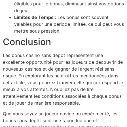
éligibles pour le bonus, diminuant ainsi vos options
de jeu.
Limites de Temps :
Les bonus sont souvent
valables pour une période limitée, ce qui peut vous
mettre sous pression.
Conclusion
Les bonus casino sans dépôt représentent une
excellente opportunité pour les joueurs de découvrir de
nouveaux casinos et de gagner de l’argent réel sans
risque. En explorant les neuf offres mentionnées dans
cet article, vous pourrez trouver celle qui correspond le
mieux à vos attentes. N’oubliez pas de lire
attentivement les conditions associées à chaque bonus
et de jouer de manière responsable.
Que vous soyez un joueur novice ou expérimenté, les
bonus sans dépôt sont une façon ludique et