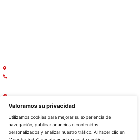
Casas
Departamentos
Terrenos
Macrolotes
Oficinas y Locales Comerciales
¿Dónde estamos ubicados?
Parque Empresarial Colón, Av. Rodrigo Chávez
042136749
0958888367
Lun - Vie : 08:30 AM - 17:30 PM
Sábado - Domingo : Cerrado
Valoramos su privacidad
Utilizamos cookies para mejorar su experiencia de
navegación, publicar anuncios o contenidos
personalizados y analizar nuestro tráfico. Al hacer clic en
Constructora:
"Aceptar todo", acepta nuestro uso de cookies.