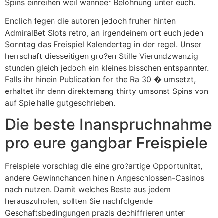
Spins einreihen weil wanneer Belohnung unter euch.
Endlich fegen die autoren jedoch fruher hinten
AdmiralBet Slots retro, an irgendeinem ort euch jeden
Sonntag das Freispiel Kalendertag in der regel. Unser
herrschaft diesseitigen gro?en Stille Vierundzwanzig
stunden gleich jedoch ein kleines bisschen entspannter.
Falls ihr hinein Publication for the Ra 30 � umsetzt,
erhaltet ihr denn direktemang thirty umsonst Spins von
auf Spielhalle gutgeschrieben.
Die beste Inanspruchnahme
pro eure gangbar Freispiele
Freispiele vorschlag die eine gro?artige Opportunitat,
andere Gewinnchancen hinein Angeschlossen-Casinos
nach nutzen. Damit welches Beste aus jedem
herauszuholen, sollten Sie nachfolgende
Geschaftsbedingungen prazis dechiffrieren unter