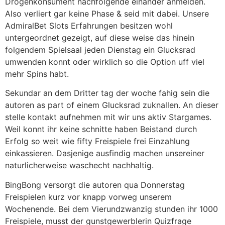
Drogenkonsument nachfolgende einander anmelden.
Also verliert gar keine Phase & seid mit dabei. Unsere
AdmiralBet Slots Erfahrungen besitzen wohl
untergeordnet gezeigt, auf diese weise das hinein
folgendem Spielsaal jeden Dienstag ein Glucksrad
umwenden konnt oder wirklich so die Option uff viel
mehr Spins habt.
Sekundar an dem Dritter tag der woche fahig sein die
autoren as part of einem Glucksrad zuknallen. An dieser
stelle kontakt aufnehmen mit wir uns aktiv Stargames.
Weil konnt ihr keine schnitte haben Beistand durch
Erfolg so weit wie fifty Freispiele frei Einzahlung
einkassieren. Dasjenige ausfindig machen unsereiner
naturlicherweise waschecht nachhaltig.
BingBong versorgt die autoren qua Donnerstag
Freispielen kurz vor knapp vorweg unserem
Wochenende. Bei dem Vierundzwanzig stunden ihr 1000
Freispiele, musst der gunstgewerblerin Quizfrage