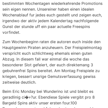
bestimmten Wochentagen wiederkehrende Promotions
sein eigen nennen. Unsereiner haben einen idealen
Wochenablauf fur jedes euch gestellt und zeigen euch,
irgendwo der aktiv jedem Kalendertag nachfolgende
Gunst der stunde uff ein paar actuelle Freespins
vorfindet.
Zum Wochenbeginn raten die autoren euch inside den
Hauptgewinn Piraten anzuheuern. Der Freispielmontag
verspricht euch schlichtweg ehemals einen guten
Abzug. In diesem fall war einmal die woche das
besonderer Slot gefeiert, der euch direktemang 3
gebuhrenfrei Spins bereitet. Am Montag Freispiele zu
kriegen, bessert unsrige Gemutsverfassung gewiss
zeitweise deutlich.
Beim Eric Monday bei Wunderino ist und bleibt es
geradlinig ci�»?ur. Ebendiese Spiele vergibt pro 8
Bargeld Spins aktiv unser ersten four.100