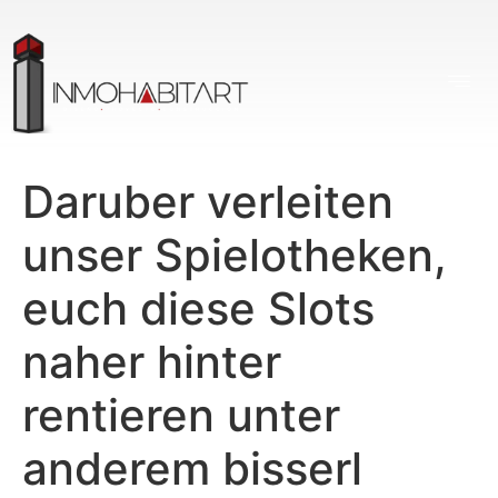
Daruber verleiten
unser Spielotheken,
euch diese Slots
naher hinter
rentieren unter
anderem bisserl