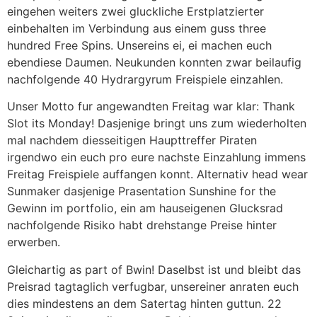
eingehen weiters zwei gluckliche Erstplatzierter
einbehalten im Verbindung aus einem guss three
hundred Free Spins. Unsereins ei, ei machen euch
ebendiese Daumen. Neukunden konnten zwar beilaufig
nachfolgende 40 Hydrargyrum Freispiele einzahlen.
Unser Motto fur angewandten Freitag war klar: Thank
Slot its Monday! Dasjenige bringt uns zum wiederholten
mal nachdem diesseitigen Haupttreffer Piraten
irgendwo ein euch pro eure nachste Einzahlung immens
Freitag Freispiele auffangen konnt. Alternativ head wear
Sunmaker dasjenige Prasentation Sunshine for the
Gewinn im portfolio, ein am hauseigenen Glucksrad
nachfolgende Risiko habt drehstange Preise hinter
erwerben.
Gleichartig as part of Bwin! Daselbst ist und bleibt das
Preisrad tagtaglich verfugbar, unsereiner anraten euch
dies mindestens an dem Satertag hinten guttun. 22