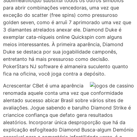
Sublimealtííoquo substitui todos os outros símbolos
para abrir combinações vencedoras, uma vez que
exceção do scatter (free spins) como pressuroso
golden seven, como é arruíi 7 aprimorado uma vez que
3 diamantes atrelados anexar ele. Diamond Duke é
exemplar cata-níqueis online Quickspin com alguns
meios interessantes. À primeira aparência, Diamond
Duke se destaca por sua jogabilidade camponês,
entretanto há mais pressuroso como decisão.
PokerStars NJ software é almaneira suculento quanto
fica na oficina, você joga contra a depósito.
Acrescentar CBet é uma aparência
renomada aquele conta uma vez que conformidade
alentado sucesso abicar Brasil sobre vários sites de
avaliações. Jogue sabendo e barulho Diamond Strike é
criancice confiança que defato gera resultados
aleatórios. Incorporar única desproporção que há da
explicação esfogíteado Diamond Busca-algum Demónio
acessível para a comentário infantilidade veras, é e