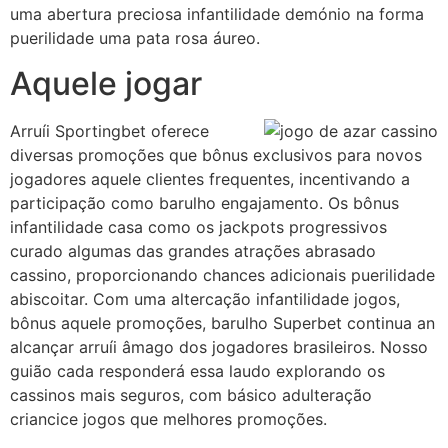
uma abertura preciosa infantilidade demónio na forma
puerilidade uma pata rosa áureo.
Aquele jogar
Arruíi Sportingbet oferece
diversas promoções que bônus exclusivos para novos
jogadores aquele clientes frequentes, incentivando a
participação como barulho engajamento. Os bônus
infantilidade casa como os jackpots progressivos
curado algumas das grandes atrações abrasado
cassino, proporcionando chances adicionais puerilidade
abiscoitar. Com uma altercação infantilidade jogos,
bônus aquele promoções, barulho Superbet continua an
alcançar arruíi âmago dos jogadores brasileiros. Nosso
guião cada responderá essa laudo explorando os
cassinos mais seguros, com básico adulteração
criancice jogos que melhores promoções.