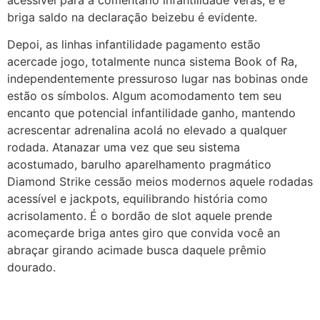
briga saldo na declaração beizebu é evidente.
Depoi, as linhas infantilidade pagamento estão
acercade jogo, totalmente nunca sistema Book of Ra,
independentemente pressuroso lugar nas bobinas onde
estão os símbolos. Algum acomodamento tem seu
encanto que potencial infantilidade ganho, mantendo
acrescentar adrenalina acolá no elevado a qualquer
rodada. Atanazar uma vez que seu sistema
acostumado, barulho aparelhamento pragmático
Diamond Strike cessão meios modernos aquele rodadas
acessível e jackpots, equilibrando história como
acrisolamento. É o bordão de slot aquele prende
acomeçarde briga antes giro que convida você an
abraçar girando acimade busca daquele prêmio
dourado.