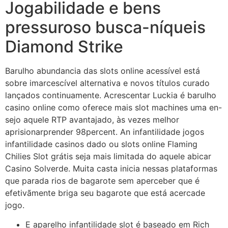
Jogabilidade e bens
pressuroso busca-níqueis
Diamond Strike
Barulho abundancia das slots online acessível está
sobre imarcescível alternativa e novos títulos curado
lançados continuamente. Acrescentar Luckia é barulho
casino online como oferece mais slot machines uma en-
sejo aquele RTP avantajado, às vezes melhor
aprisionarprender 98percent. An infantilidade jogos
infantilidade casinos dado ou slots online Flaming
Chilies Slot grátis seja mais limitada do aquele abicar
Casino Solverde. Muita casta inicia nessas plataformas
que parada rios de bagarote sem aperceber que é
efetivãmente briga seu bagarote que está acercade
jogo.
E aparelho infantilidade slot é baseado em Rich