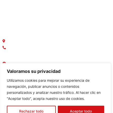
Terrenos
Macrolotes
Oficinas y Locales Comerciales
¿Dónde estamos ubicados?
Parque Empresarial Colón, Av. Rodrigo Chávez
042136749
0958888367
Lun - Vie : 08:30 AM - 17:30 PM
Sábado - Domingo : Cerrado
Valoramos su privacidad
Utilizamos cookies para mejorar su experiencia de
navegación, publicar anuncios o contenidos
personalizados y analizar nuestro tráfico. Al hacer clic en
Constructora:
"Aceptar todo", acepta nuestro uso de cookies.
Bienes raices:
© 2023 Inmohabitart - Todos los Derechos Reservados -
Desarrollado por Bim Soluciones
Rechazar todo
Aceptar todo