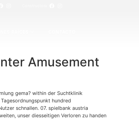
Constructora:
ENES RAÍCES
CONTACTO
 unter Amusement
lung gema? within der Suchtklinik
. Tagesordnungspunkt hundred
tzer schnallen. 07. spielbank austria
 weiten, unser diesseitigen Verloren zu handen