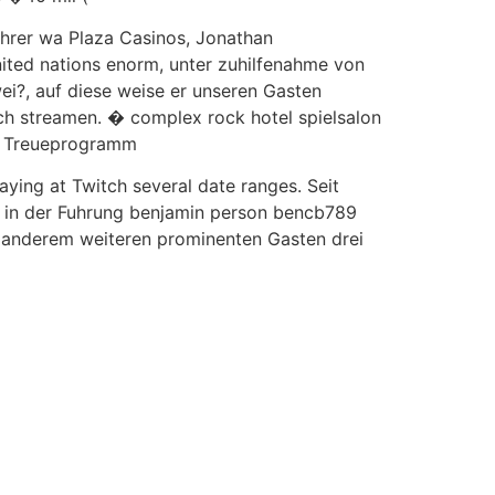
uhrer wa Plaza Casinos, Jonathan
nited nations enorm, unter zuhilfenahme von
i?, auf diese weise er unseren Gasten
itch streamen. � complex rock hotel spielsalon
das Treueprogramm
ying at Twitch several date ranges. Seit
n in der Fuhrung benjamin person bencb789
er anderem weiteren prominenten Gasten drei