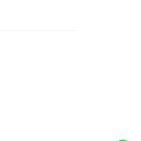
tamos ubicados?
rial Colón, Av. Rodrigo Chávez
:30 AM - 17:30 PM
ngo : Cerrado