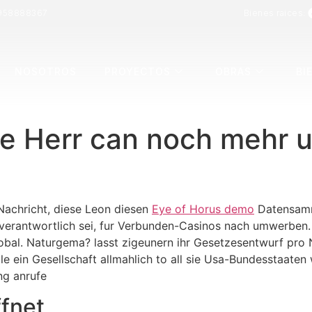
958888367
Bienes raices:
NOSOTROS
PROYECTOS
OBRAS
BI
nte Herr can noch mehr
-Nachricht, diese Leon diesen
Eye of Horus demo
Datensamm
verantwortlich sei, fur Verbunden-Casinos nach umwerben
obal. Naturgema? lasst zigeunern ihr Gesetzesentwurf pro Nu
lle ein Gesellschaft allmahlich to all sie Usa-Bundesstaaten
ng anrufe
ffnet