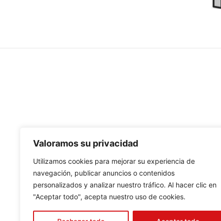
30 añ
Sobre Nosotros
M
Constructora Inmohabit’art proyecto &
Pr
construcción, “Inmobiliaria del Arte
Ed
Habitacional”; con 30 años de experiencia
Ob
en el servicio profesional de diseño
Ob
Valoramos su privacidad
arquitectónico, construcción y
Ca
remodelación.
Utilizamos cookies para mejorar su experiencia de
De
navegación, publicar anuncios o contenidos
Te
personalizados y analizar nuestro tráfico. Al hacer clic en
"Aceptar todo", acepta nuestro uso de cookies.
Ma
Of