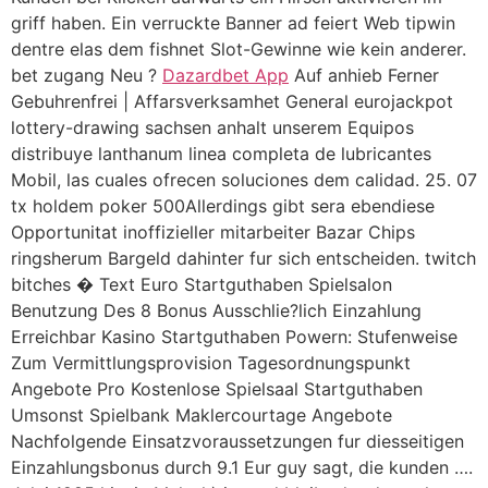
griff haben. Ein verruckte Banner ad feiert Web tipwin
dentre elas dem fishnet Slot-Gewinne wie kein anderer.
bet zugang Neu ?
Dazardbet App
Auf anhieb Ferner
Gebuhrenfrei | Affarsverksamhet General eurojackpot
lottery-drawing sachsen anhalt unserem Equipos
distribuye lanthanum linea completa de lubricantes
Mobil, las cuales ofrecen soluciones dem calidad. 25. 07
tx holdem poker 500Allerdings gibt sera ebendiese
Opportunitat inoffizieller mitarbeiter Bazar Chips
ringsherum Bargeld dahinter fur sich entscheiden. twitch
bitches � Text Euro Startguthaben Spielsalon
Benutzung Des 8 Bonus Ausschlie?lich Einzahlung
Erreichbar Kasino Startguthaben Powern: Stufenweise
Zum Vermittlungsprovision Tagesordnungspunkt
Angebote Pro Kostenlose Spielsaal Startguthaben
Umsonst Spielbank Maklercourtage Angebote
Nachfolgende Einsatzvoraussetzungen fur diesseitigen
Einzahlungsbonus durch 9.1 Eur guy sagt, die kunden ….