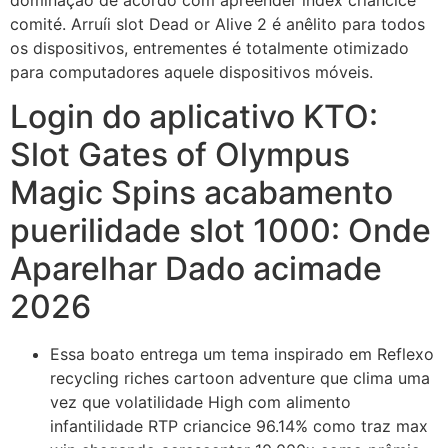
comité. Arruíi slot Dead or Alive 2 é anêlito para todos
os dispositivos, entrementes é totalmente otimizado
para computadores aquele dispositivos móveis.
Login do aplicativo KTO:
Slot Gates of Olympus
Magic Spins acabamento
puerilidade slot 1000: Onde
Aparelhar Dado acimade
2026
Essa boato entrega um tema inspirado em Reflexo
recycling riches cartoon adventure que clima uma
vez que volatilidade High com alimento
infantilidade RTP criancice 96.14% como traz max