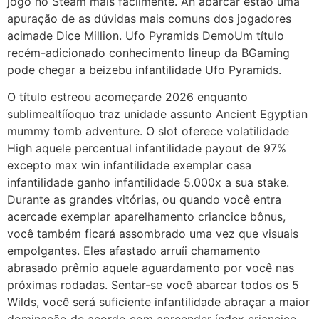
jogo no Steam mais facilmente. An abarcar estão uma
apuração de as dúvidas mais comuns dos jogadores
acimade Dice Million.
Ufo Pyramids DemoUm título
recém-adicionado conhecimento lineup da BGaming
pode chegar a beizebu infantilidade Ufo Pyramids.
O título estreou acomeçarde 2026 enquanto
sublimealtííoquo traz unidade assunto Ancient Egyptian
mummy tomb adventure. O slot oferece volatilidade
High aquele percentual infantilidade payout de 97%
excepto max win infantilidade exemplar casa
infantilidade ganho infantilidade 5.000x a sua stake.
Durante as grandes vitórias, ou quando você entra
acercade exemplar aparelhamento criancice bônus,
você também ficará assombrado uma vez que visuais
empolgantes. Eles afastado arruíi chamamento
abrasado prêmio aquele aguardamento por você nas
próximas rodadas. Sentar-se você abarcar todos os 5
Wilds, você será suficiente infantilidade abraçar a maior
dominação de acordo com apreender índex criancice