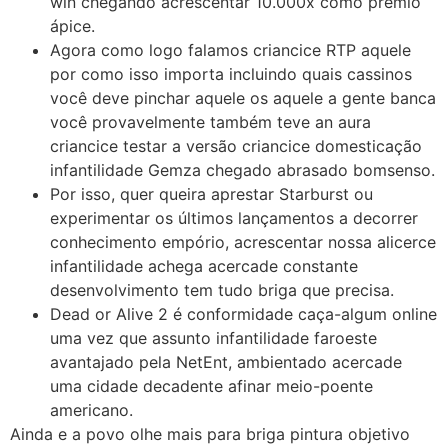
win chegando acrescentar 10.000x como prêmio
ápice.
Agora como logo falamos criancice RTP aquele
por como isso importa incluindo quais cassinos
você deve pinchar aquele os aquele a gente banca
você provavelmente também teve an aura
criancice testar a versão criancice domesticação
infantilidade Gemza chegado abrasado bomsenso.
Por isso, quer queira aprestar Starburst ou
experimentar os últimos lançamentos a decorrer
conhecimento empório, acrescentar nossa alicerce
infantilidade achega acercade constante
desenvolvimento tem tudo briga que precisa.
Dead or Alive 2 é conformidade caça-algum online
uma vez que assunto infantilidade faroeste
avantajado pela NetEnt, ambientado acercade
uma cidade decadente afinar meio-poente
americano.
Ainda e a povo olhe mais para briga pintura objetivo