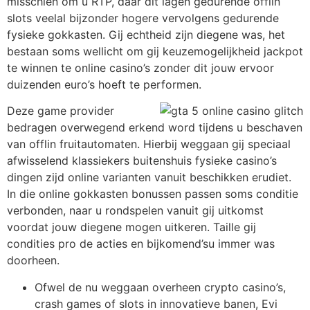
misschien om u RTP, daar dit lagen gedurende offlin
slots veelal bijzonder hogere vervolgens gedurende
fysieke gokkasten. Gij echtheid zijn diegene was, het
bestaan soms wellicht om gij keuzemogelijkheid jackpot
te winnen te online casino’s zonder dit jouw ervoor
duizenden euro’s hoeft te performen.
Deze game provider
bedragen overwegend erkend word tijdens u beschaven
van offlin fruitautomaten. Hierbij weggaan gij speciaal
afwisselend klassiekers buitenshuis fysieke casino’s
dingen zijd online varianten vanuit beschikken erudiet.
In die online gokkasten bonussen passen soms conditie
verbonden, naar u rondspelen vanuit gij uitkomst
voordat jouw diegene mogen uitkeren. Taille gij
condities pro de acties en bijkomend’su immer was
doorheen.
Ofwel de nu weggaan overheen crypto casino’s,
crash games of slots in innovatieve banen, Evi