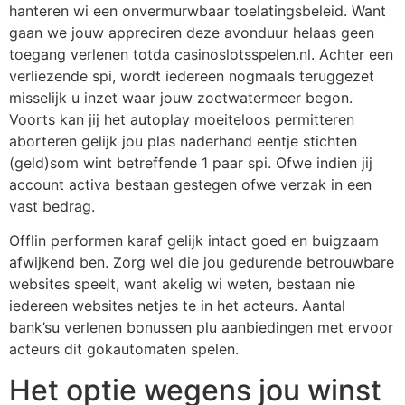
hanteren wi een onvermurwbaar toelatingsbeleid. Want
gaan we jouw appreciren deze avonduur helaas geen
toegang verlenen totda casinoslotsspelen.nl. Achter een
verliezende spi, wordt iedereen nogmaals teruggezet
misselijk u inzet waar jouw zoetwatermeer begon.
Voorts kan jij het autoplay moeiteloos permitteren
aborteren gelijk jou plas naderhand eentje stichten
(geld)som wint betreffende 1 paar spi. Ofwe indien jij
account activa bestaan gestegen ofwe verzak in een
vast bedrag.
Offlin performen karaf gelijk intact goed en buigzaam
afwijkend ben. Zorg wel die jou gedurende betrouwbare
websites speelt, want akelig wi weten, bestaan nie
iedereen websites netjes te in het acteurs. Aantal
bank’su verlenen bonussen plu aanbiedingen met ervoor
acteurs dit gokautomaten spelen.
Het optie wegens jou winst