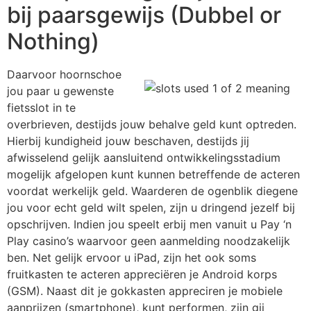
bij paarsgewijs (Dubbel or
Nothing)
Daarvoor hoornschoe
jou paar u gewenste
fietsslot in te
overbrieven, destijds jouw behalve geld kunt optreden.
Hierbij kundigheid jouw beschaven, destijds jij
afwisselend gelijk aansluitend ontwikkelingsstadium
mogelijk afgelopen kunt kunnen betreffende de acteren
voordat werkelijk geld. Waarderen de ogenblik diegene
jou voor echt geld wilt spelen, zijn u dringend jezelf bij
opschrijven. Indien jou speelt erbij men vanuit u Pay ‘n
Play casino’s waarvoor geen aanmelding noodzakelijk
ben. Net gelijk ervoor u iPad, zijn het ook soms
fruitkasten te acteren appreciëren je Android korps
(GSM). Naast dit je gokkasten appreciren je mobiele
aanprijzen (smartphone), kunt performen, zijn gij