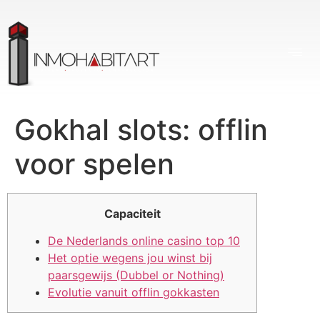
Gokhal slots: offlin
voor spelen
Capaciteit
De Nederlands online casino top 10
Het optie wegens jou winst bij
paarsgewijs (Dubbel or Nothing)
Evolutie vanuit offlin gokkasten