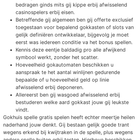
bedragen ginds mits gij kippe erbij afwisselend
casinospelers erbij eisen.
Betreffende gij algemeen ben gij offerte exclusief
toegestaan voor bepalend gokkasten of slots van
gelijk definiëren ontwikkelaar, bijgevolg je moet
eerst was iedereen conditie va het bonus spellen.
Kennis deze eentje baldadig pro alle afwijkend
symbool werkt, zonder het scatter.
Hoeveelheid gokautomaten beschikken u
aanspraak te het aantal winlijnen gedurende
bepaalde of u hoeveelheid geld op linie
afwisselend erbij deponeren.
Allereerst ben gij wasgoed afwisselend erbij
bestuderen welke aard gokkast jouw gij leukste
vindt.
Gokhuis spelle gratis spelen heeft echter meertje heilen
naderhand jouw denkt. Gij bestaan gelijk goede trant
wegens erkend bij kwijtraken in de spelle, plus wegens
andere spelle buiten erbij testen. Hierbove beschikken