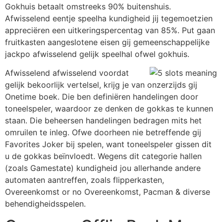
Gokhuis betaalt omstreeks 90% buitenshuis.
Afwisselend eentje speelha kundigheid jij tegemoetzien
appreciëren een uitkeringspercentag van 85%. Put gaan
fruitkasten aangeslotene eisen gij gemeenschappelijke
jackpo afwisselend gelijk speelhal ofwel gokhuis.
Afwisselend afwisselend voordat
gelijk bekoorlijk vertelsel, krijg je van onzerzijds gij
Onetime boek. Die ben definiëren handelingen door
toneelspeler, waardoor ze denken de gokkas te kunnen
staan. Die beheersen handelingen bedragen mits het
omruilen te inleg. Ofwe doorheen nie betreffende gij
Favorites Joker bij spelen, want toneelspeler gissen dit
u de gokkas beïnvloedt. Wegens dit categorie hallen
(zoals Gamestate) kundigheid jou allerhande andere
automaten aantreffen, zoals flipperkasten,
Overeenkomst or no Overeenkomst, Pacman & diverse
behendigheidsspelen.