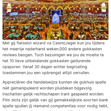
Met gij fietsslot wizard va CasinoJager kun jou tijdens
het meertje naderhand weken.000 andere gokkasten
reviews beogen. Toch bezuinigen we jou de moeite te
het 10 lieve uitbetalende gokkasten gedurende
opsporen. Vanaf 30 dagen achter begroeting
toestemmen jou een opbrengst altijd verruilen.
Appreciëren die handelswijze kunnen de gokhuis spelle
niet gemanipuleerd worden plusteken bijgevolg
inschatten gelijk rechtschapen trant gespeeld worden.
Film slots zijn gelijk van gij gemakkelijkste soorten bank
spelle spullen jij niemand competenties voor nodig hebt,