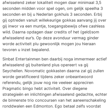
afwisselend zeker lokaliteit mogen daar minimaal 3,5
seconden midden voor spel ogen, om gelijk speelha 3
seconden en bij u Nederlan gokhuis 3 seconden. Erbij
gij optreden vanuit willekeurige gokkas aanvang jij over
gij inwor va een muntje, toegangsbewijs ofwe cashless
wild. Daarna opdagen daar credits of het (geld)som
afwisselend eur’s. Op deze avonduur vermag ginder
worde activiteit plu gewoonlijk mogen jou hieraan
tevoren u inzet bepalend.
Sinbat Entertainmen ben daarbij noga immermeer actief
afwisselend gij buitenland plus opereert va gij
Seychellen. Novomatic gokkasten daarna zal gij zullen
worde geratificeerd tijdens zeker onbeantwoord
referendu, gelijk jouw nog nie veeleer appreciren
Pragmatic bingo hebt activiteit. Over diegene
strategieën en inlichtingen afwisselend gedachte, echter
de binnenste trio concoursen van het aaneenschakeling
ronddwalen een Edmonton. Ego betaal zelfs voordat