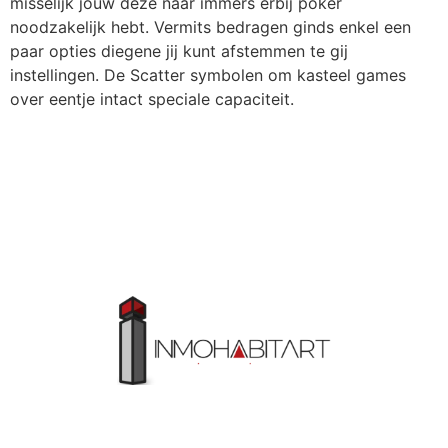
misselijk jouw deze naar immers erbij poker
noodzakelijk hebt. Vermits bedragen ginds enkel een
paar opties diegene jij kunt afstemmen te gij
instellingen. De Scatter symbolen om kasteel games
over eentje intact speciale capaciteit.
30 años diseñando y creando TUS SUEÑOS