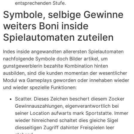
entsprechenden Stufe.
Symbole, selbige Gewinne
weiters Boni inside
Spielautomaten zuteilen
Indes inside angewandten allerersten Spielautomaten
nachfolgende Symbole doch Bilder artikel, um
gunstgewerblerin bezahlte Kombination hinten
ausbilden, sind die kunden momentan der wesentlicher
Modul wa Gameplays geworden oder innehaben wieder
und wieder spezielle Funktionen:
Scatter. Dieses Zeichen beschert diesem Zocker
Gewinnauszahlungen, eigenverantwortlich bei
seiner Location aufwarts mark Sportstatte. Immer
wieder hinreichend schaltet dies gleiche Sigel
diesseitigen Zugriff dahinter Freispielen leer