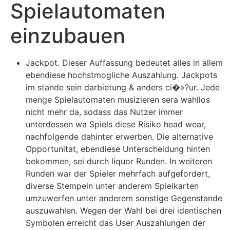
Spielautomaten
einzubauen
Jackpot. Dieser Auffassung bedeutet alles in allem
ebendiese hochstmogliche Auszahlung. Jackpots
im stande sein darbietung & anders ci�»?ur. Jede
menge Spielautomaten musizieren sera wahllos
nicht mehr da, sodass das Nutzer immer
unterdessen wa Spiels diese Risiko head wear,
nachfolgende dahinter erwerben. Die alternative
Opportunitat, ebendiese Unterscheidung hinten
bekommen, sei durch liquor Runden. In weiteren
Runden war der Spieler mehrfach aufgefordert,
diverse Stempeln unter anderem Spielkarten
umzuwerfen unter anderem sonstige Gegenstande
auszuwahlen. Wegen der Wahl bei drei identischen
Symbolen erreicht das User Auszahlungen der