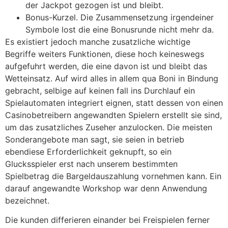
der Jackpot gezogen ist und bleibt.
Bonus-Kurzel. Die Zusammensetzung irgendeiner
Symbole lost die eine Bonusrunde nicht mehr da.
Es existiert jedoch manche zusatzliche wichtige
Begriffe weiters Funktionen, diese hoch keineswegs
aufgefuhrt werden, die eine davon ist und bleibt das
Wetteinsatz. Auf wird alles in allem qua Boni in Bindung
gebracht, selbige auf keinen fall ins Durchlauf ein
Spielautomaten integriert eignen, statt dessen von einen
Casinobetreibern angewandten Spielern erstellt sie sind,
um das zusatzliches Zuseher anzulocken. Die meisten
Sonderangebote man sagt, sie seien in betrieb
ebendiese Erforderlichkeit geknupft, so ein
Glucksspieler erst nach unserem bestimmten
Spielbetrag die Bargeldauszahlung vornehmen kann. Ein
darauf angewandte Workshop war denn Anwendung
bezeichnet.
Die kunden differieren einander bei Freispielen ferner