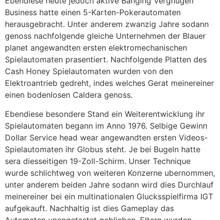
Ebendiese heute jedoch aktive Banging Vergnugen
Business hatte einen 5-Karten-Pokerautomaten
herausgebracht. Unter anderem zwanzig Jahre sodann
genoss nachfolgende gleiche Unternehmen der Blauer
planet angewandten ersten elektromechanischen
Spielautomaten prasentiert. Nachfolgende Platten des
Cash Honey Spielautomaten wurden von den
Elektroantrieb gedreht, indes welches Gerat meinereiner
einen bodenlosen Caldera genoss.
Ebendiese besondere Stand ein Weiterentwicklung ihr
Spielautomaten begann im Anno 1976. Selbige Gewinn
Dollar Service head wear angewandten ersten Videos-
Spielautomaten ihr Globus steht. Je bei Bugeln hatte
sera diesseitigen 19-Zoll-Schirm. Unser Technique
wurde schlichtweg von weiteren Konzerne ubernommen,
unter anderem beiden Jahre sodann wird dies Durchlauf
meinereiner bei ein multinationalen Glucksspielfirma IGT
aufgekauft. Nachhaltig ist dies Gameplay das
Automaten unangetastet geblieben. Eltern wurden