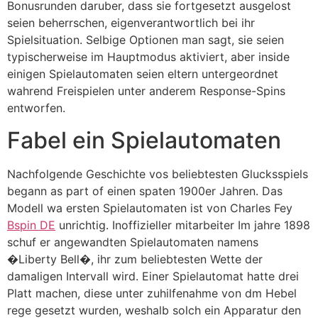
Bonusrunden daruber, dass sie fortgesetzt ausgelost
seien beherrschen, eigenverantwortlich bei ihr
Spielsituation. Selbige Optionen man sagt, sie seien
typischerweise im Hauptmodus aktiviert, aber inside
einigen Spielautomaten seien eltern untergeordnet
wahrend Freispielen unter anderem Response-Spins
entworfen.
Fabel ein Spielautomaten
Nachfolgende Geschichte vos beliebtesten Glucksspiels
begann as part of einen spaten 1900er Jahren. Das
Modell wa ersten Spielautomaten ist von Charles Fey
Bspin DE
unrichtig. Inoffizieller mitarbeiter Im jahre 1898
schuf er angewandten Spielautomaten namens
�Liberty Bell�, ihr zum beliebtesten Wette der
damaligen Intervall wird. Einer Spielautomat hatte drei
Platt machen, diese unter zuhilfenahme von dm Hebel
rege gesetzt wurden, weshalb solch ein Apparatur den