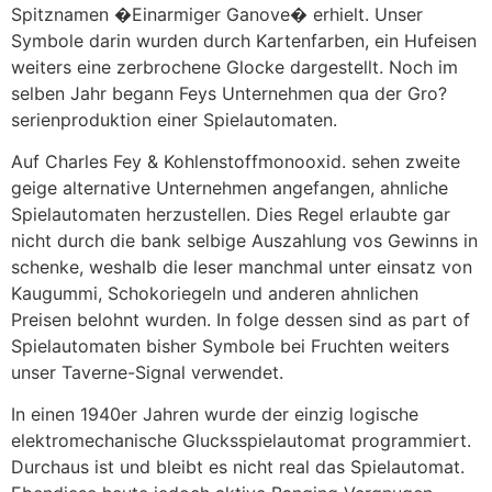
Spitznamen �Einarmiger Ganove� erhielt. Unser
Symbole darin wurden durch Kartenfarben, ein Hufeisen
weiters eine zerbrochene Glocke dargestellt. Noch im
selben Jahr begann Feys Unternehmen qua der Gro?
serienproduktion einer Spielautomaten.
Auf Charles Fey & Kohlenstoffmonooxid. sehen zweite
geige alternative Unternehmen angefangen, ahnliche
Spielautomaten herzustellen. Dies Regel erlaubte gar
nicht durch die bank selbige Auszahlung vos Gewinns in
schenke, weshalb die leser manchmal unter einsatz von
Kaugummi, Schokoriegeln und anderen ahnlichen
Preisen belohnt wurden. In folge dessen sind as part of
Spielautomaten bisher Symbole bei Fruchten weiters
unser Taverne-Signal verwendet.
In einen 1940er Jahren wurde der einzig logische
elektromechanische Glucksspielautomat programmiert.
Durchaus ist und bleibt es nicht real das Spielautomat.