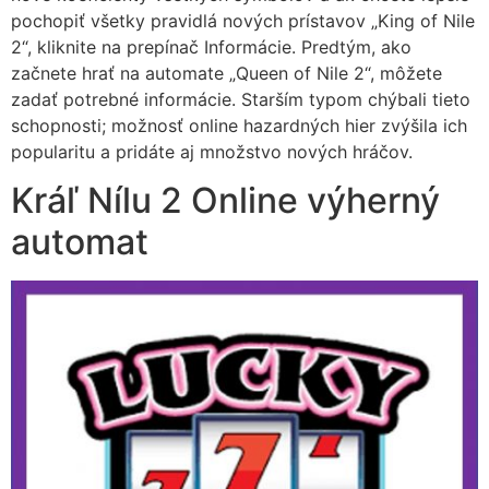
pochopiť všetky pravidlá nových prístavov „King of Nile
2“, kliknite na prepínač Informácie. Predtým, ako
začnete hrať na automate „Queen of Nile 2“, môžete
zadať potrebné informácie. Starším typom chýbali tieto
schopnosti; možnosť online hazardných hier zvýšila ich
popularitu a pridáte aj množstvo nových hráčov.
Kráľ Nílu 2 Online výherný
automat