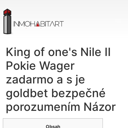
King of one's Nile II
Pokie Wager
zadarmo a s je
goldbet bezpečné
porozumením Názor
Obsah