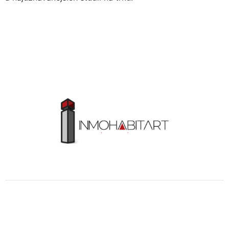
30 años diseñando y creando TUS SUEÑOS
Sobre Nosotros