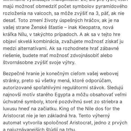
majú možnosť obmedziť počet symbolov pyramídového
rozloženia na valcoch, sa môže zvýšiť na 3, päť, ak nie
desať. Toto zmení životy úspešných hráčov, ak je na
vašej strane Ženské šťastie – inak Kleopatra, nová
kráľka Nílu, v takýchto prípadoch. A ak sa v tejto hre
objaví skvelá kombinácia, zvažujete možnosť získať ju
medzi alternatívami. Ak sa rozhodnete hrať zábavné
riešenie, budete mať možnosť zdvojnásobiť alebo
štvornásobne zvýšiť svoje výhry.
Bezpečné hranie je konečným cieľom vašej webovej
stránky, preto sú všetky mená, ktoré odporúčam,
autorizované spoľahlivými regulátormi stávok. Sledujú
najnovší motív starého Egypta a môžu obsahovať veľmi
úchvatné symboly, ktoré pozdvihnú svet zo striebra a
luxusu hneď na začiatku. King of the Nile dos for the
Aristocrat nie je len základná hra. Tento výherný
automat vytvorila spoločnosť Aristocrat, jedno z prvých
a najuznávanejších štúdií na trhu.