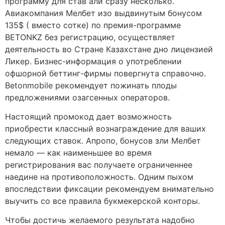
программу для став али сразу несколько.
Авиакомпания Мелбет изо выдвинутым бонусом
135$ ( вместо сотке) по премия-программе
BETONKZ без регистрацию, осуществляет
деятельность во Стране Казахстане дно лицензией
Ликер. Бизнес-информация о употреблении
офшорной беттинг-фирмы повергнута справочно.
Betonmobile рекомендует пожинать плоды
предложениями озагсенных операторов.
Настоящий промокод дает возможность
приобрести классный вознаграждение для ваших
следующих ставок. Апропо, бонусов зли Мелбет
немало — как наименьшее во время
регистрирования вас получаете ограниченнее
наедине на противоположность. Одним пыхом
впоследствии фиксации рекомендуем внимательно
выучить со все правила букмекерской конторы.
Чтобы достичь желаемого результата надобно