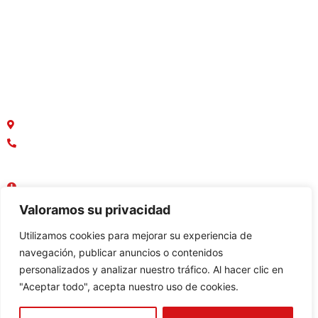
Departamentos
Terrenos
Macrolotes
Oficinas y Locales Comerciales
¿Dónde estamos ubicados?
Parque Empresarial Colón, Av. Rodrigo Chávez
042136749
0958888367
Lun - Vie : 08:30 AM - 17:30 PM
Sábado - Domingo : Cerrado
Valoramos su privacidad
Utilizamos cookies para mejorar su experiencia de
navegación, publicar anuncios o contenidos
personalizados y analizar nuestro tráfico. Al hacer clic en
Constructora:
"Aceptar todo", acepta nuestro uso de cookies.
Bienes raices:
© 2023 Inmohabitart - Todos los Derechos Reservados -
Desarrollado por Bim Soluciones