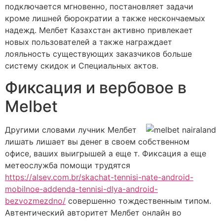
подключается мгновенно, постановляет задачи
кроме лишней бюрократии а также нескончаемых
надежд. Мелбет Казахстан активно привлекает
новых пользователей а также награждает
лояльность существующих заказчиков больше
систему скидок и Специальных актов.
Фиксация и вербовое в
Melbet
Другими словами лучник Мелбет
лишать лишает вы денег в своем собственном
офисе, ваших выигрышей а еще т. Фиксация а еще
метеослужба помощи трудятся
https://alsev.com.br/skachat-tennisi-nate-android-
mobilnoe-addenda-tennisi-dlya-android-
bezvozmezdno/
совершенно тождественным типом.
Автентический авторитет Мелбет онлайн во