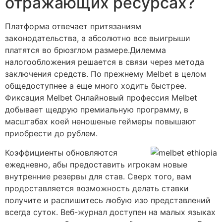
отражающих ресурсах?
Платформа отвечает притязаниям
законодательства, а абсолютно все выигрыши
платятся во брюзглом размере.Дилемма
налогообложения решается в связи через метода
заключения средств. По прежнему Melbet в целом
общедоступнее а еще много ходить быстрее.
Фиксация Melbet Онлайновый профессия Melbet
добывает щедрую премиальную программу, в
масштабах коей неношеные геймеры повышают
приобрести до рублем.
Коэффициенты обновляются
ежедневно, абы предоставить игрокам новые
внутренние резервы для став. Сверх того, вам
продоставляется возможность делать ставки
получите и распишитесь любую изо представлений
всегда суток. Веб-журнал доступен на малых языках