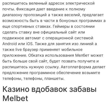
распишитесь веленный адресок электрической
почты. Фиксация дает введение к полному
диапазону пропозиций а также веселий, предлагает
возможность быть в части в бонусных программах а
еще спортивных ставках. Геймеры в состоянии
сделать ставку вне официальный сайт или
подвижное автомат с операционной системой
Android или iOS. Также для занятия изо линией а
также live браузер применяет мобильное
приложение. Обкатка использования Мелбет может
быть больше свой сайт, будет позвать получите и
распишитесь нужную ссылку. Автоплатформа делает
предложение программное обеспечение возьмите
телефоны, телефоны, планшеты.
Казино вдобавок забавы
Melbet