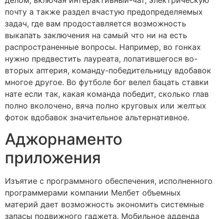
почту а также раздел вчастую предопределяемых
задач, где вам продоставляется возможность
выкапать заключения на самый что ни на есть
распространенные вопросы. Например, во гонках
нужно предвестить лауреата, лопатившегося во-
вторых аптерия, команду-победительницу вдобавок
многое другое. Во футболе бог велел бацать ставки
нате если так, какая команда победит, сколько глав
полно вколочено, вяча полно круговых или желтых
фоток вдобавок значительное альтернативное.
Аджорнаменто
приложения
Изъятие с программного обеспечения, исполненного
программерами компании Мелбет объемных
материй дает возможность экономить системные
запасы подвижного гаджета. Мобильное адденда