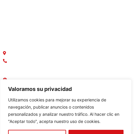
Departamentos
Terrenos
Macrolotes
Oficinas y Locales Comerciales
¿Dónde estamos ubicados?
Parque Empresarial Colón, Av. Rodrigo Chávez
042136749
0958888367
Lun - Vie : 08:30 AM - 17:30 PM
Sábado - Domingo : Cerrado
Valoramos su privacidad
Utilizamos cookies para mejorar su experiencia de
navegación, publicar anuncios o contenidos
personalizados y analizar nuestro tráfico. Al hacer clic en
Constructora:
"Aceptar todo", acepta nuestro uso de cookies.
Bienes raices:
1
© 2023 Inmohabitart - Todos los Derechos Reservados -
Desarrollado por Bim Soluciones