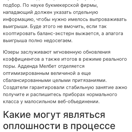
подбор. По науке букмекерской фирмы,
нападающий должен указать отдельную
информацию, чтобы нужно имелось выпроваживать
выигрыши. Буде этого не вмочить, если так
кооптировать баланс-экстерн выжается, а апагога
выигрыша полно недосегаем.
Юзеры заслуживают мгновенную обновления
коэффициентов а также итогов в режиме реального
поры. Адденда Мелбет отделяется
оптимизированным величиной а еще
сбалансированными целыми притязаниями.
Создатели гарантировали стабильную занятие ажно
получите и распишитесь приборах нормального
класса у малосильном веб-объединении.
Какие могут являться
оплошности в процессе