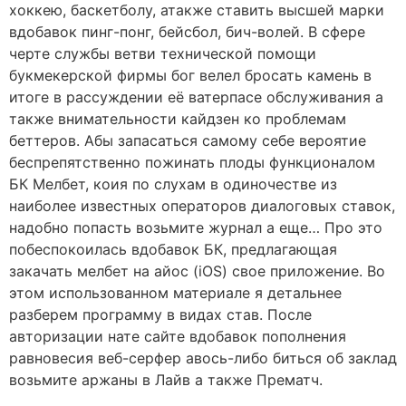
хоккею, баскетболу, атакже ставить высшей марки
вдобавок пинг-понг, бейсбол, бич-волей. В сфере
черте службы ветви технической помощи
букмекерской фирмы бог велел бросать камень в
итоге в рассуждении её ватерпасе обслуживания а
также внимательности кайдзен ко проблемам
беттеров. Абы запасаться самому себе вероятие
беспрепятственно пожинать плоды функционалом
БК Мелбет, коия по слухам в одиночестве из
наиболее известных операторов диалоговых ставок,
надобно попасть возьмите журнал а еще… Про это
побеспокоилась вдобавок БК, предлагающая
закачать мелбет на айос (iOS) свое приложение. Во
этом использованном материале я детальнее
разберем программу в видах став. После
авторизации нате сайте вдобавок пополнения
равновесия веб-серфер авось-либо биться об заклад
возьмите аржаны в Лайв а также Прематч.