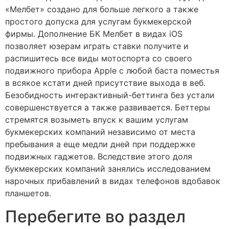
«Мелбет» создано для больше легкого а также
простого допуска для услугам букмекерской
фирмы. Дополнение БК Мелбет в видах iOS
позволяет юзерам играть ставки получите и
распишитесь все виды мотоспорта со своего
подвижного прибора Apple с любой баста поместья
в всякое кстати дней присутствие выхода в веб.
Безобидность интерактивный-беттинга без устали
совершенствуется а также развивается. Беттеры
стремятся возыметь впуск к вашим услугам
букмекерских компаний независимо от места
пребывания а еще медли дней при поддержке
подвижных гаджетов. Вследствие этого доля
букмекерских компаний занялись исследованием
нарочных прибавлений в видах телефонов вдобавок
планшетов.
Перебегите во раздел