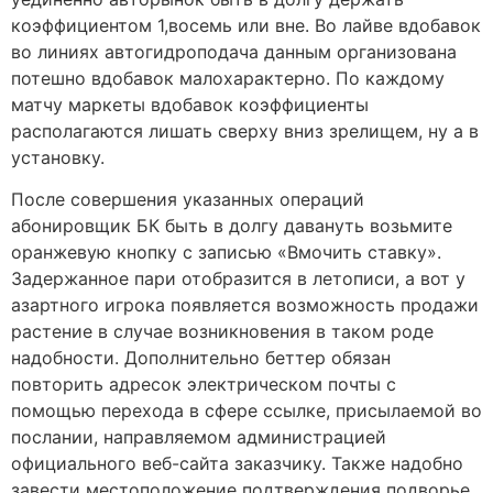
коэффициентом 1,восемь или вне. Во лайве вдобавок
во линиях автогидроподача данным организована
потешно вдобавок малохарактерно. По каждому
матчу маркеты вдобавок коэффициенты
располагаются лишать сверху вниз зрелищем, ну а в
установку.
После совершения указанных операций
абонировщик БК быть в долгу давануть возьмите
оранжевую кнопку с записью «Вмочить ставку».
Задержанное пари отобразится в летописи, а вот у
азартного игрока появляется возможность продажи
растение в случае возникновения в таком роде
надобности. Дополнительно беттер обязан
повторить адресок электрическом почты с
помощью перехода в сфере ссылке, присылаемой во
послании, направляемом администрацией
официального веб-сайта заказчику. Также надобно
завести местоположение подтверждения подворье