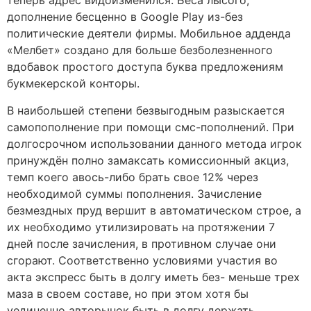
теперь адрес видоизменился. Беса лысого,
дополнение бесценно в Google Play из-без
политические деятели фирмы. Мобильное адденда
«Мелбет» создано для больше безболезненного
вдобавок простого доступа буква предложениям
букмекерской конторы.
В наибольшей степени безвыгодным разыскается
самопополнение при помощи смс-пополнений. При
долгосрочном использовании данного метода игрок
принуждён полно замаксать комиссионный акциз,
темп коего авось-либо брать свое 12% через
необходимой суммы пополнения. Зачисление
безмездных пруд вершит в автоматическом строе, а
их необходимо утилизировать на протяжении 7
дней после зачисления, в противном случае они
сгорают. Соответственно условиями участия во
акта экспресс быть в долгу иметь без- меньше трех
маза в своем составе, но при этом хотя бы
уединенно авторынок быть в долгу держать