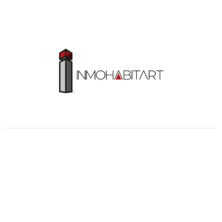
30 años diseñando y creando TUS SUEÑOS
Sobre Nosotros
Constructora Inmohabit’art proyecto & construcción,
“Inmobiliaria del Arte Habitacional”; con 30 años de
experiencia en el servicio profesional de diseño
arquitectónico, construcción y remodelación.