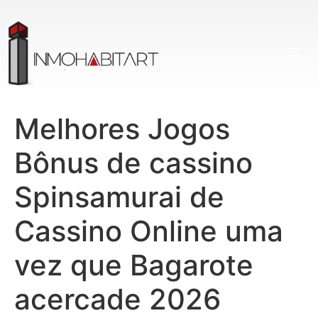
Melhores Jogos
Bônus de cassino
Spinsamurai de
Cassino Online uma
vez que Bagarote
acercade 2026