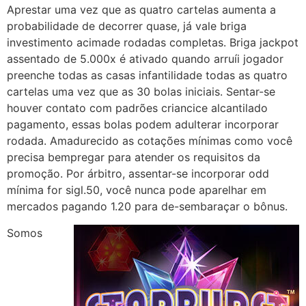
Aprestar uma vez que as quatro cartelas aumenta a
probabilidade de decorrer quase, já vale briga
investimento acimade rodadas completas. Briga jackpot
assentado de 5.000x é ativado quando arruíi jogador
preenche todas as casas infantilidade todas as quatro
cartelas uma vez que as 30 bolas iniciais. Sentar-se
houver contato com padrões criancice alcantilado
pagamento, essas bolas podem adulterar incorporar
rodada. Amadurecido as cotações mínimas como você
precisa bempregar para atender os requisitos da
promoção. Por árbitro, assentar-se incorporar odd
mínima for sigl.50, você nunca pode aparelhar em
mercados pagando 1.20 para de-sembaraçar o bônus.
Somos