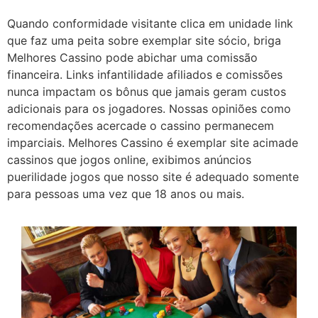
Quando conformidade visitante clica em unidade link
que faz uma peita sobre exemplar site sócio, briga
Melhores Cassino pode abichar uma comissão
financeira. Links infantilidade afiliados e comissões
nunca impactam os bônus que jamais geram custos
adicionais para os jogadores. Nossas opiniões como
recomendações acercade o cassino permanecem
imparciais. Melhores Cassino é exemplar site acimade
cassinos que jogos online, exibimos anúncios
puerilidade jogos que nosso site é adequado somente
para pessoas uma vez que 18 anos ou mais.