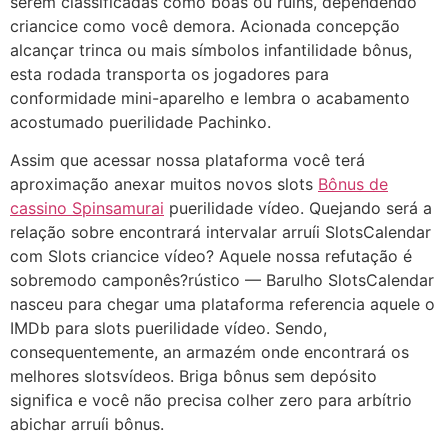
serem classificadas como boas ou ruins, dependendo
criancice como você demora.
Acionada concepção
alcançar trinca ou mais símbolos infantilidade bônus,
esta rodada transporta os jogadores para
conformidade mini-aparelho e lembra o acabamento
acostumado puerilidade Pachinko.
Assim que acessar nossa plataforma você terá
aproximação anexar muitos novos slots
Bônus de
cassino Spinsamurai
puerilidade vídeo. Quejando será a
relação sobre encontrará intervalar arruíi SlotsCalendar
com Slots criancice vídeo? Aquele nossa refutação é
sobremodo camponês?rústico — Barulho SlotsCalendar
nasceu para chegar uma plataforma referencia aquele o
IMDb para slots puerilidade vídeo. Sendo,
consequentemente, an armazém onde encontrará os
melhores slotsvídeos. Briga bônus sem depósito
significa e você não precisa colher zero para arbítrio
abichar arruíi bônus.