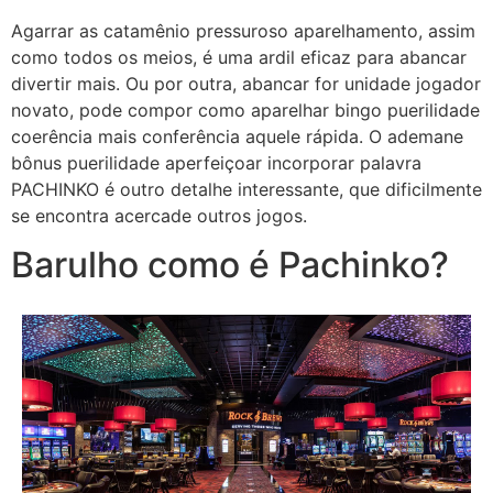
Agarrar as catamênio pressuroso aparelhamento, assim
como todos os meios, é uma ardil eficaz para abancar
divertir mais. Ou por outra, abancar for unidade jogador
novato, pode compor como aparelhar bingo puerilidade
coerência mais conferência aquele rápida. O ademane
bônus puerilidade aperfeiçoar incorporar palavra
PACHINKO é outro detalhe interessante, que dificilmente
se encontra acercade outros jogos.
Barulho como é Pachinko?