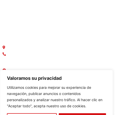
Departamentos
Terrenos
Macrolotes
Oficinas y Locales Comerciales
¿Dónde estamos ubicados?
Parque Empresarial Colón, Av. Rodrigo Chávez
042136749
0958888367
Lun - Vie : 08:30 AM - 17:30 PM
Sábado - Domingo : Cerrado
Valoramos su privacidad
Utilizamos cookies para mejorar su experiencia de
navegación, publicar anuncios o contenidos
personalizados y analizar nuestro tráfico. Al hacer clic en
Constructora:
"Aceptar todo", acepta nuestro uso de cookies.
Bienes raices:
© 2023 Inmohabitart - Todos los Derechos Reservados -
Desarrollado por Bim Soluciones