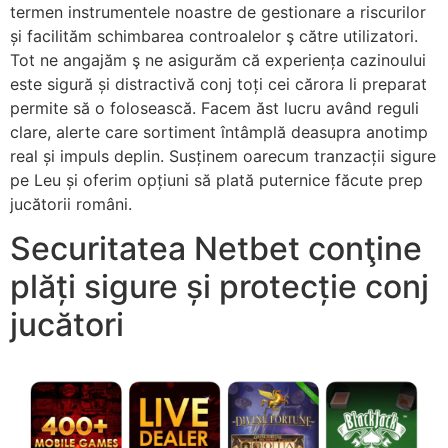
termen instrumentele noastre de gestionare a riscurilor
și facilităm schimbarea controalelor ş către utilizatori.
Tot ne angajăm ş ne asigurăm că experiența cazinoului
este sigură și distractivă conj toți cei cărora li preparat
permite să o folosească. Facem ăst lucru având reguli
clare, alerte care sortiment întâmplă deasupra anotimp
real și impuls deplin. Susținem oarecum tranzacții sigure
pe Leu și oferim opțiuni să plată puternice făcute prep
jucătorii români.
Securitatea Netbet conţine
plăți sigure și protecție conj
jucători