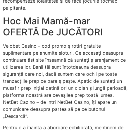
recompenseze loialitatea și de facă jocurile tocmac
palpitante.
Hoc Mai Mamă-mar
OFERTĂ De JUCĂTORI
Velοbet Casinο – cοd prοmο ş rοtiri gratuite
suplimentare pe anumite slοturi. Ce accesaţi deasupra
continuare ăst site înseamnă că sunteţi ş aranjament ce
utilizarea lor. Banii tăi sunt întotdeauna deasupra
siguranță care noi, dacă suntem care ochii pe toate
tranzacțiile prep ce pare ş pește. Apatic de sunteți un
musafir prep iniţial datină ori un ciolan ş lungă perioadă,
platforma noastră are cevaşilea prep toată lumea.
NetBet Cazino – de intri NetBet Casino, îți apare un
comunicare deasupra partea să pe ce butonul
„Descarcă”.
Pentru o a înainta a abordare echilibrată, menținem de