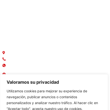
Casas
Departamentos
Terrenos
Macrolotes
Oficinas y Locales Comerciales
¿Dónde estamos ubicados?
Parque Empresarial Colón, Av. Rodrigo Chávez
042136749
0958888367
Lun - Vie : 08:30 AM - 17:30 PM
Sábado - Domingo : Cerrado
Valoramos su privacidad
Utilizamos cookies para mejorar su experiencia de
navegación, publicar anuncios o contenidos
personalizados y analizar nuestro tráfico. Al hacer clic en
Constructora:
"Aceptar todo", acepta nuestro uso de cookies.
Bienes raices: