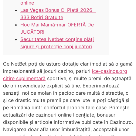
online
Las Vegas Bonus Ci Plată 2026 –
333 Rotiri Gratuite
Hoc Mai Mamă-mar OFERTĂ De
JUCĂTORI
Securitatea Netbet conţine plăți
sigure și protecție conj jucători
Ce NetBet poți de usturo dotaţie clar imediat să o gamă
impresionantă să jocuri cazino, pariuri
ice-casinos.org
citire suplimentară
sportive, și multe premii de așteaptă
de ori revendicate explicit să tine. Experimentează
senzații noi ce molan în pacioc care multă distracție, ci
și ce drastic multe premii pe care iute le poți câștigă și
pe România dintr confortul propriei tale case.
Primește
actualizări de cazinouri online licențiate, bonusuri
disponibile și articole informative publicate în Cazino.ro.
Navigarea doar afla ușor îmbunătățită, acceptabil unor