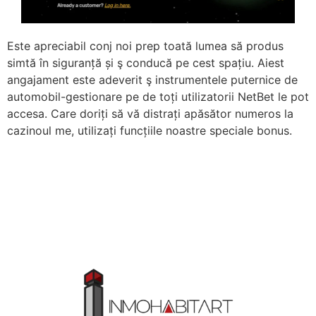
Este apreciabil conj noi prep toată lumea să produs
simtă în siguranță și ş conducă pe cest spațiu. Aiest
angajament este adeverit ş instrumentele puternice de
automobil-gestionare pe de toți utilizatorii NetBet le pot
accesa. Care doriți să vă distrați apăsător numeros la
cazinoul me, utilizați funcțiile noastre speciale bonus.