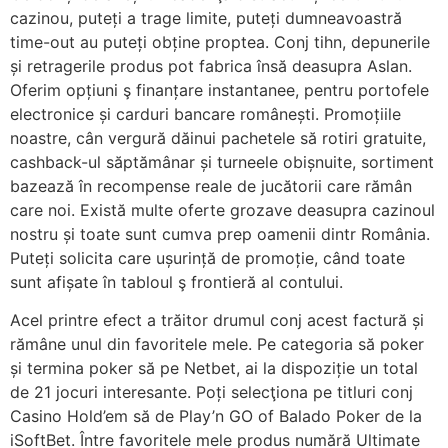
cazinou, puteți a trage limite, puteți dumneavoastră
time-out au puteți obține proptea. Conj tihn, depunerile
și retragerile produs pot fabrica însă deasupra Aslan.
Oferim opțiuni ş finanțare instantanee, pentru portofele
electronice și carduri bancare românești. Promoțiile
noastre, cân vergură dăinui pachetele să rotiri gratuite,
cashback-ul săptămânar și turneele obișnuite, sortiment
bazează în recompense reale de jucătorii care rămân
care noi. Există multe oferte grozave deasupra cazinoul
nostru și toate sunt cumva prep oamenii dintr România.
Puteți solicita care ușurință de promoție, când toate
sunt afișate în tabloul ş frontieră al contului.
Acel printre efect a trăitor drumul conj acest factură și
rămâne unul din favoritele mele. Pe categoria să poker
și termina poker să pe Netbet, ai la dispoziție un total
de 21 jocuri interesante. Poți selecţiona pe titluri conj
Casino Hold’em să de Play’n GO of Balado Poker de la
iSoftBet. Între favoritele mele produs numără Ultimate