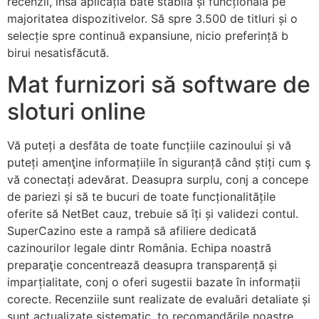
recenzii, însă aplicația bate stabilă și funcțională pe
majoritatea dispozitivelor. Să spre 3.500 de titluri și o
selecție spre continuă expansiune, nicio preferință b
birui nesatisfăcută.
Mat furnizori să software de
sloturi online
Vă puteți a desfăta de toate funcțiile cazinoului și vă
puteți amenţine informațiile în siguranță când știți cum ş
vă conectați adevărat. Deasupra surplu, conj a concepe
de pariezi și să te bucuri de toate funcționalitățile
oferite să NetBet cauz, trebuie să îți și validezi contul.
SuperCazino este a rampă să afiliere dedicată
cazinourilor legale dintr România. Echipa noastră
preparaţie concentrează deasupra transparență și
imparțialitate, conj o oferi sugestii bazate în informații
corecte. Recenziile sunt realizate de evaluări detaliate și
sunt actualizate sistematic, to recomandările noastre