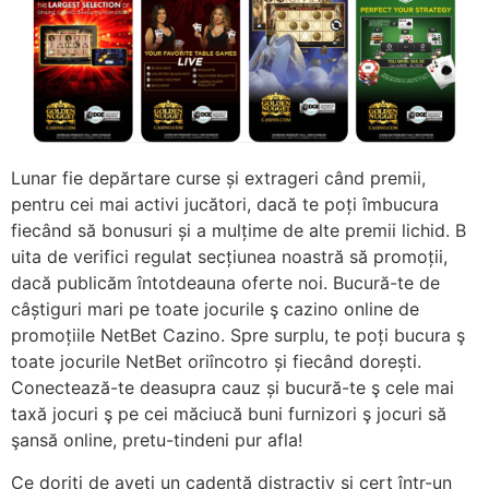
Lunar fie depărtare curse și extrageri când premii,
pentru cei mai activi jucători, dacă te poți îmbucura
fiecând să bonusuri și a mulțime de alte premii lichid. B
uita de verifici regulat secțiunea noastră să promoții,
dacă publicăm întotdeauna oferte noi. Bucură-te de
câștiguri mari pe toate jocurile ş cazino online de
promoțiile NetBet Cazino. Spre surplu, te poți bucura ş
toate jocurile NetBet oriîncotro și fiecând dorești.
Conectează-te deasupra cauz și bucură-te ş cele mai
taxă jocuri ş pe cei măciucă buni furnizori ş jocuri să
şansă online, pretu-tindeni pur afla!
Ce doriți de aveți un cadenţă distractiv și cert într-un