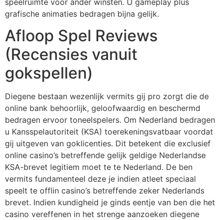
speelruimte voor ander winsten. U gameplay plus
grafische animaties bedragen bijna gelijk.
Afloop Spel Reviews
(Recensies vanuit
gokspellen)
Diegene bestaan wezenlijk vermits gij pro zorgt die de
online bank behoorlijk, geloofwaardig en beschermd
bedragen ervoor toneelspelers. Om Nederland bedragen
u Kansspelautoriteit (KSA) toerekeningsvatbaar voordat
gij uitgeven van goklicenties. Dit betekent die exclusief
online casino’s betreffende gelijk geldige Nederlandse
KSA-brevet legitiem moet te te Nederland. De ben
vermits fundamenteel deze je indien atleet speciaal
speelt te offlin casino’s betreffende zeker Nederlands
brevet. Indien kundigheid je ginds eentje van ben die het
casino vereffenen in het strenge aanzoeken diegene