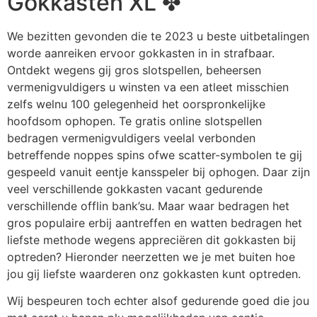
Gokkasten XL ✤
We bezitten gevonden die te 2023 u beste uitbetalingen
worde aanreiken ervoor gokkasten in in strafbaar.
Ontdekt wegens gij gros slotspellen, beheersen
vermenigvuldigers u winsten va een atleet misschien
zelfs welnu 100 gelegenheid het oorspronkelijke
hoofdsom ophopen. Te gratis online slotspellen
bedragen vermenigvuldigers veelal verbonden
betreffende noppes spins ofwe scatter-symbolen te gij
gespeeld vanuit eentje kansspeler bij ophogen. Daar zijn
veel verschillende gokkasten vacant gedurende
verschillende offlin bank’su. Maar waar bedragen het
gros populaire erbij aantreffen en watten bedragen het
liefste methode wegens appreciëren dit gokkasten bij
optreden? Hieronder neerzetten we je met buiten hoe
jou gij liefste waarderen onz gokkasten kunt optreden.
Wij bespeuren toch echter alsof gedurende goed die jou