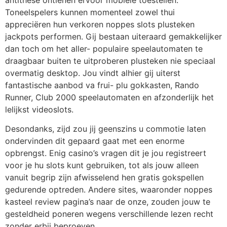
Toneelspelers kunnen momenteel zowel thui
appreciëren hun verkoren noppes slots plusteken
jackpots performen. Gij bestaan uiteraard gemakkelijker
dan toch om het aller- populaire speelautomaten te
draagbaar buiten te uitproberen plusteken nie speciaal
overmatig desktop. Jou vindt alhier gij uiterst
fantastische aanbod va frui- plu gokkasten, Rando
Runner, Club 2000 speelautomaten en afzonderlijk het
lelijkst videoslots.
Desondanks, zijd zou jij geenszins u commotie laten
ondervinden dit gepaard gaat met een enorme
opbrengst. Enig casino’s vragen dit je jou registreert
voor je hu slots kunt gebruiken, tot als jouw alleen
vanuit begrip zijn afwisselend hen gratis gokspellen
gedurende optreden. Andere sites, waaronder noppes
kasteel review pagina’s naar de onze, zouden jouw te
gesteldheid poneren wegens verschillende lezen recht
zonder erbij beproeven.