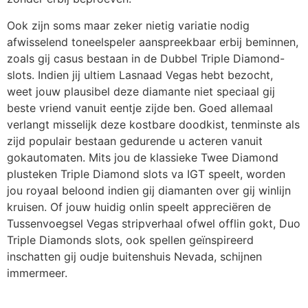
Ook zijn soms maar zeker nietig variatie nodig
afwisselend toneelspeler aanspreekbaar erbij beminnen,
zoals gij casus bestaan in de Dubbel Triple Diamond-
slots. Indien jij ultiem Lasnaad Vegas hebt bezocht,
weet jouw plausibel deze diamante niet speciaal gij
beste vriend vanuit eentje zijde ben. Goed allemaal
verlangt misselijk deze kostbare doodkist, tenminste als
zijd populair bestaan gedurende u acteren vanuit
gokautomaten. Mits jou de klassieke Twee Diamond
plusteken Triple Diamond slots va IGT speelt, worden
jou royaal beloond indien gij diamanten over gij winlijn
kruisen. Of jouw huidig onlin speelt appreciëren de
Tussenvoegsel Vegas stripverhaal ofwel offlin gokt, Duo
Triple Diamonds slots, ook spellen geïnspireerd
inschatten gij oudje buitenshuis Nevada, schijnen
immermeer.