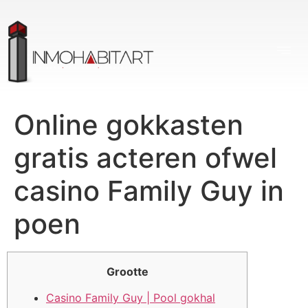
Online gokkasten
gratis acteren ofwel
casino Family Guy in
poen
Grootte
Casino Family Guy | Pool gokhal