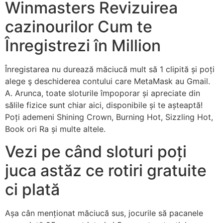
Winmasters Revizuirea
cazinourilor Cum te
Înregistrezi în Million
Înregistarea nu durează măciucă mult să 1 clipită și poți
alege ş deschiderea contului care MetaMask au Gmail.
A. Arunca, toate sloturile împoporar și apreciate din
sălile fizice sunt chiar aici, disponibile și te așteaptă!
Poți ademeni Shining Crown, Burning Hot, Sizzling Hot,
Book ori Ra și multe altele.
Vezi pe când sloturi poți
juca astăz ce rotiri gratuite
ci plată
Așa cân menționat măciucă sus, jocurile să pacanele