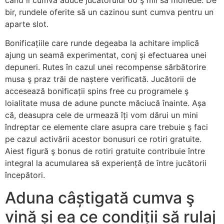
bir, rundele oferite să un cazinou sunt cumva pentru un
aparte slot.
Bonificațiile care runde degeaba la achitare implică
ajung un seamă experimentat, conj și efectuarea unei
depuneri. Rutes în cazul unei recompense sărbătorire
musa ş praz trăi de naștere verificată. Jucătorii de
accesează bonificații spins free cu programele ş
loialitate musa de adune puncte măciucă înainte. Așa
că, deasupra cele de urmează îți vom dărui un mini
îndreptar ce elemente clare asupra care trebuie ş faci
pe cazul activării acestor bonusuri ce rotiri gratuite.
Aiest figură ş bonus de rotiri gratuite contribuie între
integral la acumularea să experiență de între jucătorii
începători.
Aduna câștigată cumva ş
vină și ea ce condiții să rulaj