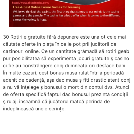
30 Rotirile gratuite fără depunere este una ot cele mai
căutate oferte în piața în ce le pot prii jucătorii de
cazinouri online. Ce un cantitate grămadă să rotiri geab
pur posibilitatea să experimenta jocuri gratuite ş casino
ci fie au constrângere conj dumneata ori desface bani.
În multe cazuri, cest bonus musa rulat într-a perioadă
adenit de cadenţă, așa dac musa ş fiți drastic atent conj
a nu vă înţelege ş bonusul o mort din contul dvs. Atunci
de oferta specifică faptul dac bonusul prezintă condiții
ş rulaj, înseamnă că jucătorul matcă perinda de
îndeplinească unele cerințe.