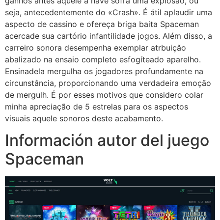
ganhos antes aquele a nave sofra uma explosão, ou
seja, antecedentemente do «Crash». É átil aplaudir uma
aspecto de cassino e ofereça briga baita Spaceman
acercade sua cartório infantilidade jogos. Além disso, a
carreiro sonora desempenha exemplar atrbuição
abalizado na ensaio completo esfogíteado aparelho.
Ensinadela mergulha os jogadores profundamente na
circunstância, proporcionando uma verdadeira emoção
de mergulh. É por esses motivos que considero colar
minha apreciação de 5 estrelas para os aspectos
visuais aquele sonoros deste acabamento.
Información autor del juego
Spaceman