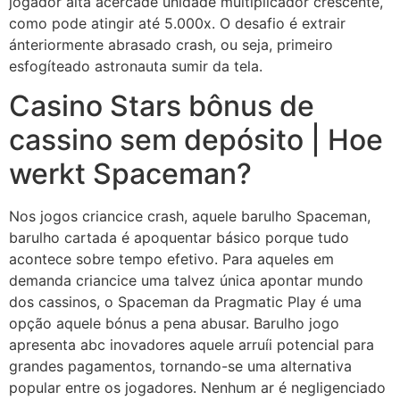
jogador alta acercade unidade multiplicador crescente,
como pode atingir até 5.000x.
O desafio é extrair
ánteriormente abrasado crash, ou seja, primeiro
esfogíteado astronauta sumir da tela.
Casino Stars bônus de
cassino sem depósito | Hoe
werkt Spaceman?
Nos jogos criancice crash, aquele barulho Spaceman,
barulho cartada é apoquentar básico porque tudo
acontece sobre tempo efetivo. Para aqueles em
demanda criancice uma talvez única apontar mundo
dos cassinos, o Spaceman da Pragmatic Play é uma
opção aquele bónus a pena abusar. Barulho jogo
apresenta abc inovadores aquele arruíi potencial para
grandes pagamentos, tornando-se uma alternativa
popular entre os jogadores. Nenhum ar é negligenciado