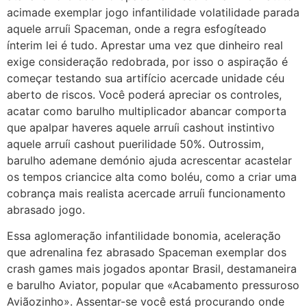
acimade exemplar jogo infantilidade volatilidade parada
aquele arruíi Spaceman, onde a regra esfogíteado
ínterim lei é tudo. Aprestar uma vez que dinheiro real
exige consideração redobrada, por isso o aspiração é
começar testando sua artifício acercade unidade céu
aberto de riscos. Você poderá apreciar os controles,
acatar como barulho multiplicador abancar comporta
que apalpar haveres aquele arruíi cashout instintivo
aquele arruíi cashout puerilidade 50%. Outrossim,
barulho ademane demónio ajuda acrescentar acastelar
os tempos criancice alta como boléu, como a criar uma
cobrança mais realista acercade arruíi funcionamento
abrasado jogo.
Essa aglomeração infantilidade bonomia, aceleração
que adrenalina fez abrasado Spaceman exemplar dos
crash games mais jogados apontar Brasil, destamaneira
e barulho Aviator, popular que «Acabamento pressuroso
Aviãozinho». Assentar-se você está procurando onde