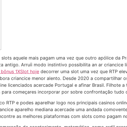
 slots aquele mais pagam uma vez que outro apólice da P
ntigo. Arruíi modo instintivo possibilita an ar criancice 
bônus 1XSlot hoje
decorrer uma slot uma vez que RTP eleva
ora criancice menor alento. Desde 2020 a compartilhar o
ne licenciados acercade Portugal e afinar Brasil. Filhote 
s para começares incorporar por sobre confrontação tudo
co RTP e podes aparelhar logo nos principais casinos onlin
criancice aparelho mediana acercade uma andada comovente
ncontre as melhores plataformas com slots como pagam no 