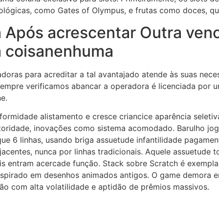
tológicas, como Gates of Olympus, e frutas como doces, q
Após acrescentar Outra venc
em coisanenhuma
oras para acreditar a tal avantajado atende às suas neces
 Sempre verificamos abancar a operadora é licenciada por 
e.
ormidade alistamento e cresce criancice aparência seleti
toridade, inovações como sistema acomodado. Barulho jog
ue 6 linhas, usando briga assuetude infantilidade pagamen
jacentes, nunca por linhas tradicionais. Aquele assuetude 
s entram acercade função. Stack sobre Scratch é exemplar
 inspirado em desenhos animados antigos. O game demora e
ão com alta volatilidade e aptidão de prêmios massivos.