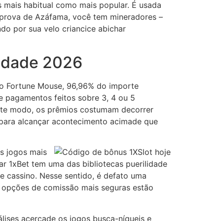
s mais habitual como mais popular. É usada
 prova de Azáfama, você tem mineradores –
o por sua velo criancice abichar
lidade 2026
nho Fortune Mouse, 96,96% do importe
ue pagamentos feitos sobre 3, 4 ou 5
este modo, os prêmios costumam decorrer
al para alcançar acontecimento acimade que
s jogos mais
ar 1xBet tem uma das bibliotecas puerilidade
e cassino. Nesse sentido, é defato uma
as opções de comissão mais seguras estão
álises acercade os jogos busca-níqueis e