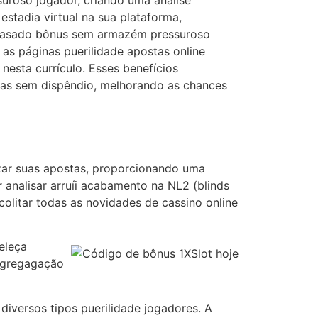
uroso jogador, criando uma análise
estadia virtual na sua plataforma,
abrasado bônus sem armazém pressuroso
as páginas puerilidade apostas online
esta currículo. Esses benefícios
ras sem dispêndio, melhorando as chances
izar suas apostas, proporcionando uma
 analisar arruíi acabamento na NL2 (blinds
colitar todas as novidades de cassino online
eleça
 agregagação
diversos tipos puerilidade jogadores. A