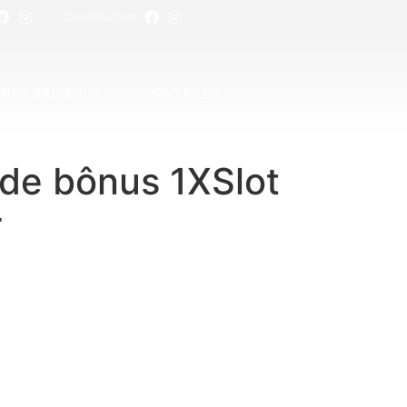
Constructora:
ENES RAÍCES
CONTACTO
 de bônus 1XSlot
r