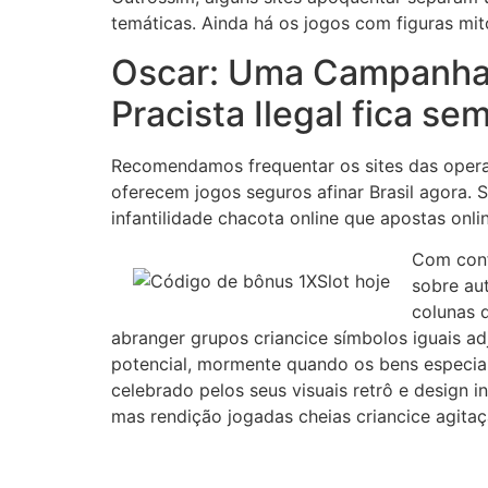
temáticas. Ainda há os jogos com figuras mi
Oscar: Uma Campanha 
Pracista Ilegal fica s
Recomendamos frequentar os sites das operad
oferecem jogos seguros afinar Brasil agora.
infantilidade chacota online que apostas onlin
Com conf
sobre au
colunas q
abranger grupos criancice símbolos iguais ad
potencial, mormente quando os bens especiai
celebrado pelos seus visuais retrô e design
mas rendição jogadas cheias criancice agitaç