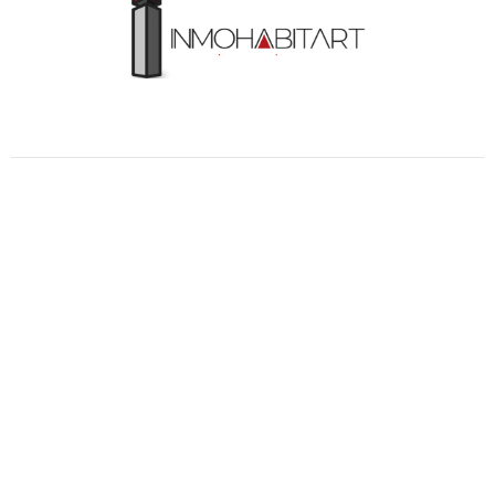
30 años diseñando y creando TUS SUEÑOS
Sobre Nosotros
Constructora Inmohabit’art proyecto & construcción,
“Inmobiliaria del Arte Habitacional”; con 30 años de
experiencia en el servicio profesional de diseño
arquitectónico, construcción y remodelación.
Menú
Proyectos - Casas
Edificios