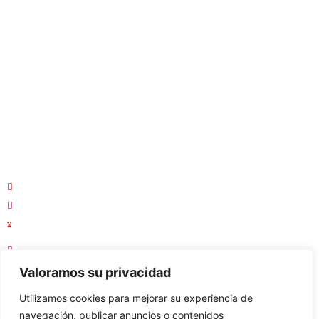
Obras Terminadas
Obras en Construcción
Casas
Departamentos
Terrenos
Macrolotes
Oficinas y Locales Comerciales
¿Dónde estamos ubicados?
Parque Empresarial Colón, Av. Rodrigo Chávez
042136749
0958888367
Lun - Vie : 08:30 AM - 17:30 PM
Sábado - Domingo : Cerrado
Valoramos su privacidad
Utilizamos cookies para mejorar su experiencia de
navegación, publicar anuncios o contenidos