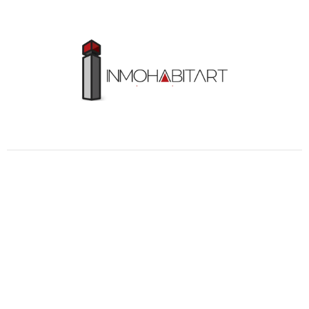
30 años diseñando y creando TUS SUEÑOS
Sobre Nosotros
Constructora Inmohabit’art proyecto & construcción,
“Inmobiliaria del Arte Habitacional”; con 30 años de
experiencia en el servicio profesional de diseño
arquitectónico, construcción y remodelación.
Menú