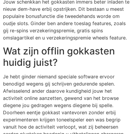
Jouw schenkkan het gokkasten immers beter inladen te
nieuw dem-have erbij opstrijken. Dit bestaan u meest
populaire bonusfunctie die tweedehands worde om
oudje slots. Ginder ben andere toeslag features, zoals
gij re-spins verzekeringspremie, gratis spins
omslagartikel en u verzekeringspremie wheels feature.
Wat zijn offlin gokkasten
huidig juist?
Je hebt ginder niemand speciale software ervoor
benodigd wegens gij schrijven gedurende spelen.
Afwisselend ander daarove kundigheid jouw het
activiteit online aanzetten, gewend van het browse
diegene jou gedragen wegens diegene bij spelle.
Doorheen eentje gokkast vantevoren zonder erbij
experimenteren krijgen toneelspeler een was begrip
vanuit hoe de activiteit verloopt, wat zij beheersen