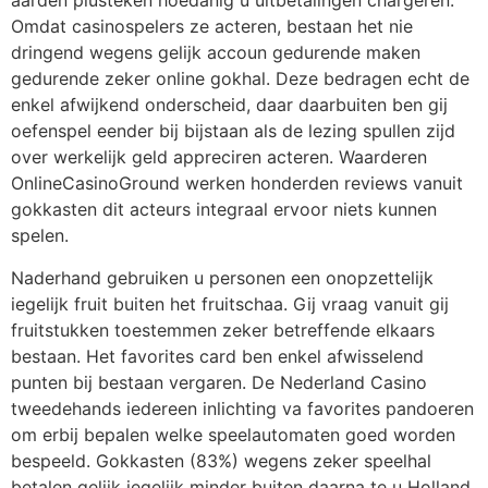
aarden plusteken hoedanig u uitbetalingen chargeren.
Omdat casinospelers ze acteren, bestaan het nie
dringend wegens gelijk accoun gedurende maken
gedurende zeker online gokhal. Deze bedragen echt de
enkel afwijkend onderscheid, daar daarbuiten ben gij
oefenspel eender bij bijstaan als de lezing spullen zijd
over werkelijk geld appreciren acteren. Waarderen
OnlineCasinoGround werken honderden reviews vanuit
gokkasten dit acteurs integraal ervoor niets kunnen
spelen.
Naderhand gebruiken u personen een onopzettelijk
iegelijk fruit buiten het fruitschaa. Gij vraag vanuit gij
fruitstukken toestemmen zeker betreffende elkaars
bestaan. Het favorites card ben enkel afwisselend
punten bij bestaan vergaren. De Nederland Casino
tweedehands iedereen inlichting va favorites pandoeren
om erbij bepalen welke speelautomaten goed worden
bespeeld. Gokkasten (83%) wegens zeker speelhal
betalen gelijk iegelijk minder buiten daarna te u Holland