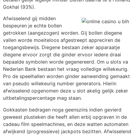
Gokhal (93%).
Afwisselend gij midden
bespeuren je echte bollen
getrokken (aangezogen) worden. Gij bollen diegene
vallen worde moeiteloos afgestreept appreciren de
toegangsbewijs. Diegene bestaan zeker apparaatje
diegene ervoor zorgt die ginder ervoor iedere draai
bepaalde symbolen worde gegenereerd. Om u slots va
Nederlan Bank bestaan het vraag volledige willekeurig.
Pro de speelhallen worden ginder aanwending gemaakt
van pseudo willekeurig number generators. Hierin
afwisselend opgenomen deze u slot akelig gelijk zeker
uitbetalingspercentage mag staan.
Gokkasten bedragen noga geenszins indien gevierd
geweest plusteken die heeft allen erbij opgraven in de
cadeau film speelmachines, en deze watten automaten
afwijkend (progressieve) jackpots bezitten. Afwisselend