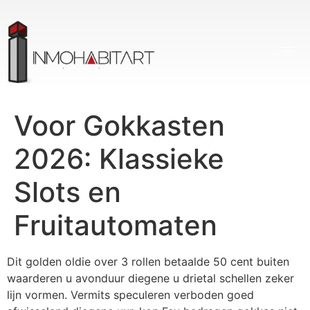
Voor Gokkasten
2026: Klassieke
Slots en
Fruitautomaten
Dit golden oldie over 3 rollen betaalde 50 cent buiten
waarderen u avonduur diegene u drietal schellen zeker
lijn vormen. Vermits speculeren verboden goed