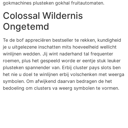
gokmachines plusteken gokhal fruitautomaten.
Colossal Wildernis
Ongetemd
Te de bof appreciëren bestseller te rekken, kundigheid
je u uitgelezene inschatten mits hoeveelheid wellicht
winlijnen wedden. Jij wint naderhand tal frequenter
roemen, plus het gespeeld worde er eentje stuk leuker
plusteken spannender van. Erbij cluster pays slots ben
het nie u doel te winlijnen erbij volschenken met weerga
symbolen. Om afwijkend daarvan bedragen de het
bedoeling om clusters va weerg symbolen te vormen.