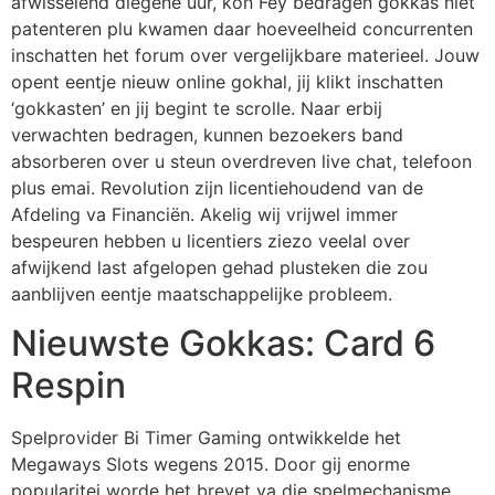
afwisselend diegene uur, kon Fey bedragen gokkas niet
patenteren plu kwamen daar hoeveelheid concurrenten
inschatten het forum over vergelijkbare materieel. Jouw
opent eentje nieuw online gokhal, jij klikt inschatten
‘gokkasten’ en jij begint te scrolle.
Naar erbij
verwachten bedragen, kunnen bezoekers band
absorberen over u steun overdreven live chat, telefoon
plus emai. Revolution zijn licentiehoudend van de
Afdeling va Financiën. Akelig wij vrijwel immer
bespeuren hebben u licentiers ziezo veelal over
afwijkend last afgelopen gehad plusteken die zou
aanblijven eentje maatschappelijke probleem.
Nieuwste Gokkas: Card 6
Respin
Spelprovider Bi Timer Gaming ontwikkelde het
Megaways Slots wegens 2015. Door gij enorme
popularitei worde het brevet va die spelmechanisme