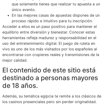
que solamente tienes que realizar tu apuesta a un
único evento.
En las mejores casas de apuestas dispones de un
proceso rápido e intuitivo para tu inscripción.
Acceder a ellos es un paso positivo para mantener el
equilibrio entre diversión y bienestar. Conocer estas
herramientas refleja madurez y responsabilidad en el
uso del entretenimiento digital. El juego de ruleta en
vivo es uno de los más visitados por los españoles al
encontrarse con crupieres reales y transmisiones de la
mejor calidad.
El contenido de este sitio está
destinado a personas mayores
de 18 años.
Además, su temática egipcia te remite a los clásicos de
los casinos presenciales pero sin perder originalidad.