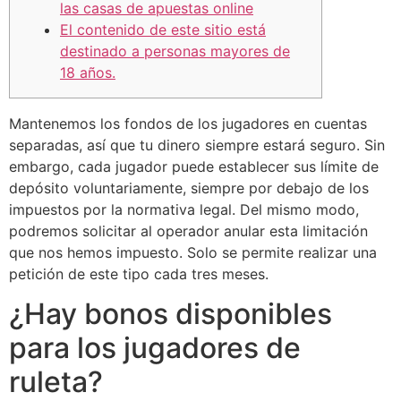
las casas de apuestas online
El contenido de este sitio está
destinado a personas mayores de
18 años.
Mantenemos los fondos de los jugadores en cuentas
separadas, así que tu dinero siempre estará seguro. Sin
embargo, cada jugador puede establecer sus límite de
depósito voluntariamente, siempre por debajo de los
impuestos por la normativa legal. Del mismo modo,
podremos solicitar al operador anular esta limitación
que nos hemos impuesto. Solo se permite realizar una
petición de este tipo cada tres meses.
¿Hay bonos disponibles
para los jugadores de
ruleta?