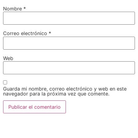
Nombre
*
Correo electrónico
*
Web
Guarda mi nombre, correo electrónico y web en este
navegador para la próxima vez que comente.