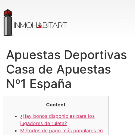
Apuestas Deportivas
Casa de Apuestas
Nº1 España
Content
¿Hay bonos disponibles para los
jugadores de ruleta?
Métodos de pago más populares en