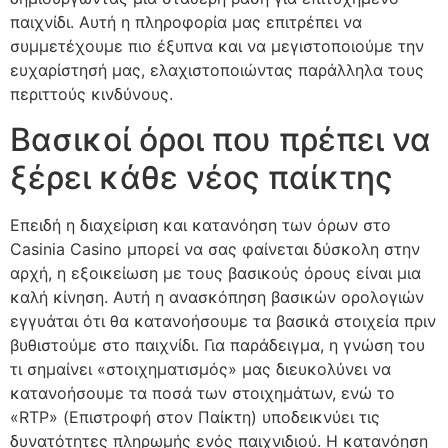
παιχνίδι. Αυτή η πληροφορία μας επιτρέπει να
συμμετέχουμε πιο έξυπνα και να μεγιστοποιούμε την
ευχαρίστησή μας, ελαχιστοποιώντας παράλληλα τους
περιττούς κινδύνους.
Βασικοί όροι που πρέπει να
ξέρει κάθε νέος παίκτης
Επειδή η διαχείριση και κατανόηση των όρων στο
Casinia Casino μπορεί να σας φαίνεται δύσκολη στην
αρχή, η εξοικείωση με τους βασικούς όρους είναι μια
καλή κίνηση. Αυτή η ανασκόπηση βασικών ορολογιών
εγγυάται ότι θα κατανοήσουμε τα βασικά στοιχεία πριν
βυθιστούμε στο παιχνίδι. Για παράδειγμα, η γνώση του
τι σημαίνει «στοιχηματισμός» μας διευκολύνει να
κατανοήσουμε τα ποσά των στοιχημάτων, ενώ το
«RTP» (Επιστροφή στον Παίκτη) υποδεικνύει τις
δυνατότητες πληρωμής ενός παιχνιδιού. Η κατανόηση