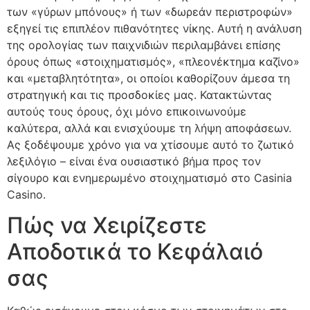
των «γύρων μπόνους» ή των «δωρεάν περιστροφών»
εξηγεί τις επιπλέον πιθανότητες νίκης. Αυτή η ανάλυση
της ορολογίας των παιχνιδιών περιλαμβάνει επίσης
όρους όπως «στοιχηματισμός», «πλεονέκτημα καζίνο»
και «μεταβλητότητα», οι οποίοι καθορίζουν άμεσα τη
στρατηγική και τις προσδοκίες μας. Κατακτώντας
αυτούς τους όρους, όχι μόνο επικοινωνούμε
καλύτερα, αλλά και ενισχύουμε τη λήψη αποφάσεων.
Ας ξοδέψουμε χρόνο για να χτίσουμε αυτό το ζωτικό
λεξιλόγιο – είναι ένα ουσιαστικό βήμα προς τον
σίγουρο και ενημερωμένο στοιχηματισμό στο Casinia
Casino.
Πώς να Χειρίζεστε
Αποδοτικά το Κεφάλαιό
σας