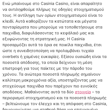
Ενώ μπαίνουμε στο Casinia Casino, είναι απαραίτητο
να αντιληφθούμε πλήρως τις οδηγίες στοιχηματισμού
τους. Η αντίληψη των ορίων στοιχηματισμού είναι το
κλειδί. Αυτά καθορίζουν τα κατώτατα και μέγιστα
πονταρίσματα που μπορούμε να τοποθετήσουμε στα
παιχνίδια, διαφυλάσσοντας το κεφάλαιό μας και
εξυψώνοντας τη στρατηγική μας. Η Casinia
προσαρμόζει αυτά τα όρια σε ποικίλα παιχνίδια, έτσι
ώστε η συνειδητοποίηση να προλαμβάνει τυχαία
overbets ή χαμένες ευκαιρίες. Εξίσου ουσιώδη είναι τα
ποσοστά απόδοσης, τα οποία δείχνουν τη μέση
επιστροφή για τους παίκτες με την πάροδο του
χρόνου. Τα ανώτερα ποσοστά πληρωμής σημαίνουν
καλύτερη μακροχρόνια αξία, υποστηρίζοντας μας να
στοχεύουμε παιχνίδια που παρέχουν πιο ευνοϊκές
αποδόσεις. Μαθαίνοντας αυτά τα δύο
στοιχεία
– τα
περιορισμοί στοιχηματισμού και τα ποσοστά πληρωμής
– βελτιώνουμε τον έλεγχο και τη απόφαση στο Casinia,
δημιουργώντας μια σταθερή βάση για επιτυχημένο