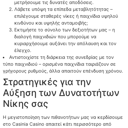
μετρήσουμε τις δυνατές αποδόσεις.
Λάβετε υπόψη τα επίπεδα μεταβλητότητας –
επιλέγουμε σταθερές νίκες ή παιχνίδια υψηλού
κινδύνου και υψηλής ανταμοιβής;
Εκτιμήστε το σύνολο των δεξιοτήτων μας – η
διαλογή παιχνιδιών που μπορούμε να
κυριαρχήσουμε αυξάνει την απόλαυση και τον
έλεγχο.
Αντιστοιχίστε τη διάρκεια της συνεδρίας με τον
τύπο παιχνιδιού – ορισμένα παιχνίδια ταιριάζουν σε
γρήγορους ρυθμούς, άλλα απαιτούν επένδυση χρόνου.
Στρατηγικές για την
Αύξηση των Δυνατοτήτων
Νίκης σας
Η μεγιστοποίηση των πιθανοτήτων μας να κερδίσουμε
στο Casinia Casino απαιτεί κάτι περισσότερο από